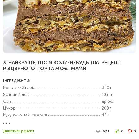
3. НАЙКРАЩЕ, ЩО Я КОЛИ-НЕБУДЬ ЇЛА. РЕЦЕПТ
РІЗДВЯНОГО ТОРТА МОЄЇ МАМИ
ІНГРЕДІЄНТИ:
Волоський горіх
300 г
Яєчний білок
10 шт.
Сіль
дрібка
Цукор
200 г
Кукурудзяний крохмаль
40 г
Дивитись рецепт
571
0
0