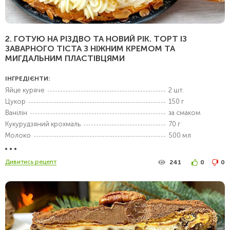
2. ГОТУЮ НА РІЗДВО ТА НОВИЙ РІК. ТОРТ ІЗ
ЗАВАРНОГО ТІСТА З НІЖНИМ КРЕМОМ ТА
МИГДАЛЬНИМ ПЛАСТІВЦЯМИ
ІНГРЕДІЄНТИ:
Яйце куряче
2 шт.
Цукор
150 г
Ванілін
за смаком
Кукурудзяний крохмаль
70 г
Молоко
500 мл
Дивитись рецепт
241
0
0