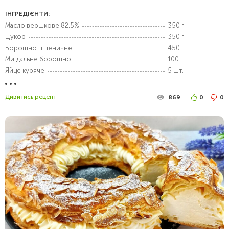
ІНГРЕДІЄНТИ:
Масло вершкове 82,5%
350 г
Цукор
350 г
Борошно пшеничне
450 г
Мигдальне борошно
100 г
Яйце куряче
5 шт.
Дивитись рецепт
869
0
0