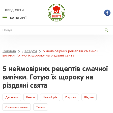
ІНГРЕДІЄНТИ
КАТЕГОРІЇ
Головна
Десерти
5 неймовірних рецептів смачної
випічки. Готую їх щороку на різдвяні свята
5 неймовірних рецептів смачної
випічки. Готую їх щороку на
різдвяні свята
Десерти
Кекси
Новий рік
Пироги
Різдво
Святкове меню
Торти