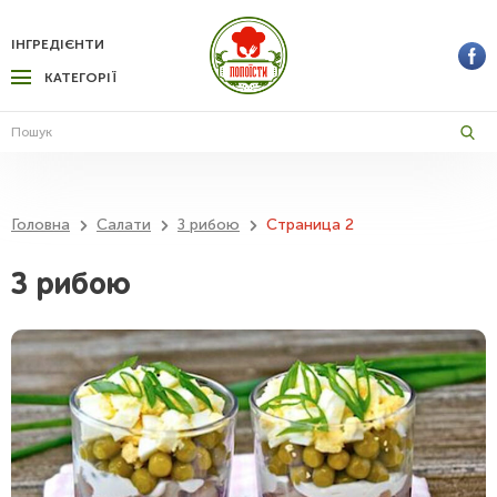
ІНГРЕДІЄНТИ
КАТЕГОРІЇ
Головна
Салати
З рибою
Страница 2
З рибою