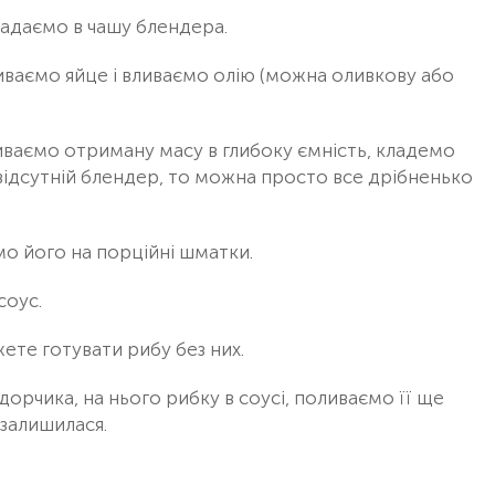
ладаємо в чашу блендера.
иваємо яйце і вливаємо олію (можна оливкову або
ваємо отриману масу в глибоку ємність, кладемо
відсутній блендер, то можна просто все дрібненько
емо його на порційні шматки.
соус.
ете готувати рибу без них.
орчика, на нього рибку в соусі, поливаємо її ще
 залишилася.