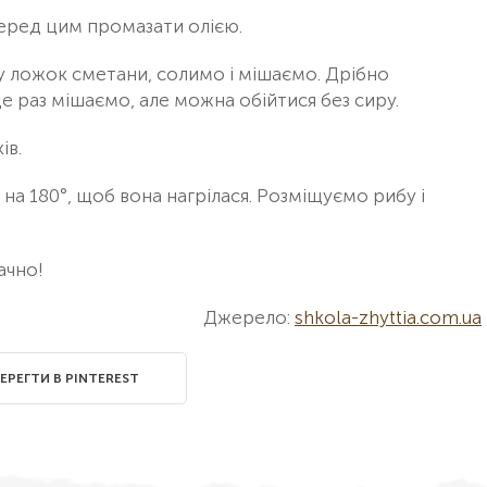
еред цим промазати олією.
у ложок сметани, солимо і мішаємо. Дрібно
е раз мішаємо, але можна обійтися без сиру.
ів.
на 180°, щоб вона нагрілася. Розміщуємо рибу і
ачно!
Джерело:
shkola-zhyttia.com.ua
ЕРЕГТИ В PINTEREST