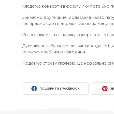
Кладемо конверти в форму, яку потрібно п
Збиваємо друге яйце, додаємо в нього пар
натираємо сир і відправляємо в цю масу і щ
Розподіляємо цю заливку поверх конвертик
Духовку не забуваємо включити заздалегідь 
готуємо приблизно півгодини.
Подаємо страву гарячою. Це нереально см
ПОШИРИТИ У FACEBOOK
ЗБ