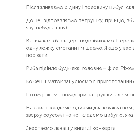
Після зливаємо рідину і половину цибулі ск
До неї відправляємо петрушку, гірчицю, вб
яку-небудь іншу).
Включаємо блендер і подрібнюємо. Перели
одну ложку сметани і мішаємо. Якщо у вас 
порізати.
Риба підійде будь-яка, головне – філе. Ріж
Кожен шматок занурюємо в приготований 
Потім ріжемо помідори на кружки, але мож
На лаваш кладемо один чи два кружка помід
зверху соусом і на неї кладемо цибулю, яка
Звертаємо лаваш у вигляді конверта.