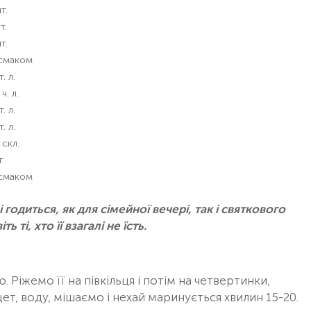
т.
т.
т.
 смаком
т. л.
 ч. л.
т. л.
т. л.
 скл.
г
 смаком
диться, як для сімейної вечері, так і святкового
ь ті, хто її взагалі не їсть.
Ріжемо її на півкільця і потім на четвертинки,
ет, воду, мішаємо і нехай маринується хвилин 15-20.