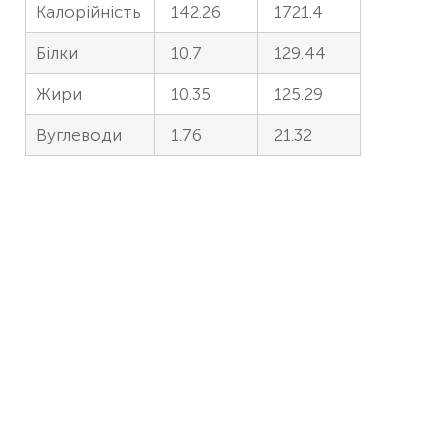
Калорійність
142.26
1721.4
Білки
10.7
129.44
Жири
10.35
125.29
Вуглеводи
1.76
21.32