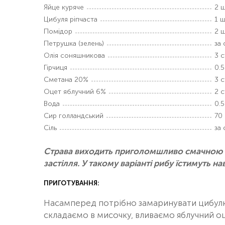
Яйце куряче
2 ш
Цибуля ріпчаста
1 ш
Помідор
2 ш
Петрушка (зелень)
за
Олія соняшникова
3 с
Гірчиця
0.5
Сметана 20%
3 с
Оцет яблучний 6%
2 с
Вода
0.5
Сир голландський
70 
Сіль
за
Страва виходить приголомшливо смачною і го
застілля. У такому варіанті рибу їстимуть навіт
ПРИГОТУВАННЯ:
Насамперед потрібно замаринувати цибулю. 
складаємо в мисочку, вливаємо яблучний оц