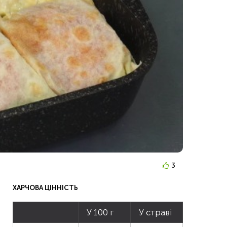
3
ХАРЧОВА ЦІННІСТЬ
У 100 г
У страві