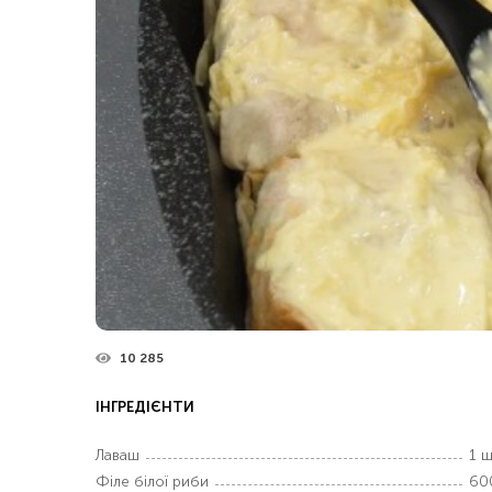
10 285
ІНГРЕДІЄНТИ
Лаваш
1 ш
Філе білої риби
60