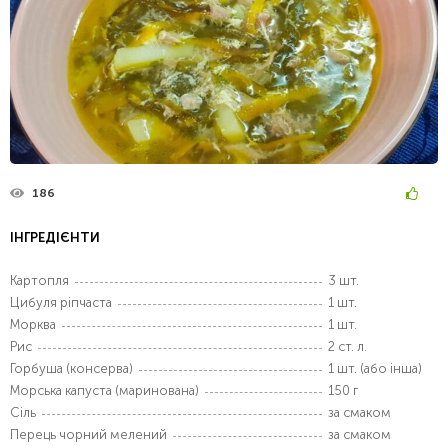
186
ІНГРЕДІЄНТИ
Картопля
3 шт.
Цибуля ріпчаста
1 шт.
Морква
1 шт.
Рис
2 ст. л.
Горбуша (консерва)
1 шт. (або інша)
Морська капуста (маринована)
150 г
Сіль
за смаком
Перець чорний мелений
за смаком