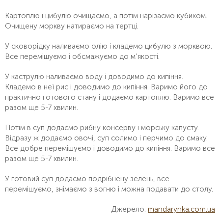
Картоплю і цибулю очищаємо, а потім нарізаємо кубиком.
Очищену моркву натираємо на тертці.
У сковорідку наливаємо олію і кладемо цибулю з морквою.
Все перемішуємо і обсмажуємо до м’якості.
У каструлю наливаємо воду і доводимо до кипіння.
Кладемо в неї рис і доводимо до кипіння. Варимо його до
практично готового стану і додаємо картоплю. Варимо все
разом ще 5-7 хвилин.
Потім в суп додаємо рибну консерву і морську капусту.
Відразу ж додаємо овочі, суп солимо і перчимо до смаку.
Все добре перемішуємо і доводимо до кипіння. Варимо все
разом ще 5-7 хвилин.
У готовий суп додаємо подрібнену зелень, все
перемішуємо, знімаємо з вогню і можна подавати до столу.
Джерело:
mandarynka.com.ua