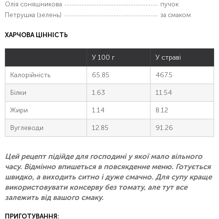
Олія соняшникова
пучок
Петрушка (зелень)
за смаком
ХАРЧОВА ЦІННІСТЬ
У 100 г
У страві
Калорійність
65.85
467.5
Білки
1.63
11.54
Жири
1.14
8.12
Вуглеводи
12.85
91.26
Цей рецепт підійде для господині у якої мало вільного
часу. Відмінно впишеться в повсякденне меню. Готується
швидко, а виходить ситно і дуже смачно. Для супу краще
використовувати консерву без томату, але тут все
залежить від вашого смаку.
ПРИГОТУВАННЯ: