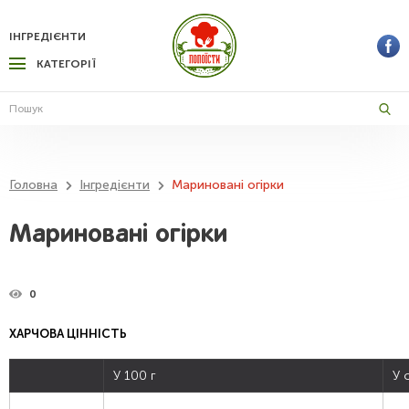
ІНГРЕДІЄНТИ
КАТЕГОРІЇ
Головна
Інгредієнти
Мариновані огірки
Мариновані огірки
0
ХАРЧОВА ЦІННІСТЬ
У 100 г
У 