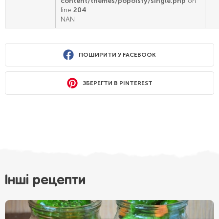
content/themes/popoisty/single.php
on
line
204
NAN
ПОШИРИТИ У FACEBOOK
ЗБЕРЕГТИ В PINTEREST
Інші рецепти