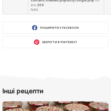
content/themes/popoisty/single.php
on
line
204
NAN
ПОШИРИТИ У FACEBOOK
ЗБЕРЕГТИ В PINTEREST
Інші рецепти