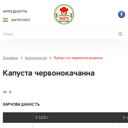
ІНГРЕДІЄНТИ
КАТЕГОРІЇ
Головна
Інгредієнти
Капуста червонокачанна
Капуста червонокачанна
0
ХАРЧОВА ЦІННІСТЬ
У 100 г
У 