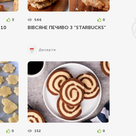
3
546
0
 10
ВІВСЯНЕ ПЕЧИВО З “STARBUCKS”
Десерти
0
152
0