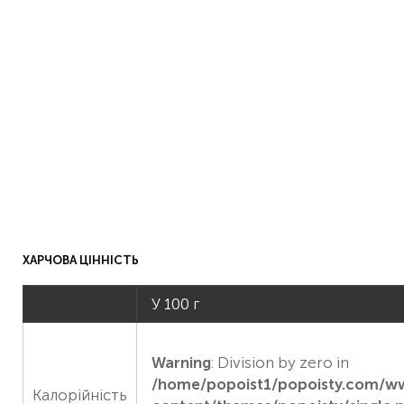
ХАРЧОВА ЦІННІСТЬ
У 100 г
Warning
: Division by zero in
/home/popoist1/popoisty.com/
Калорійність