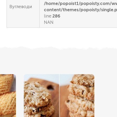
/home/popoist1/popoisty.com/
Вуглеводи
content/themes/popoisty/single.
line
286
NAN