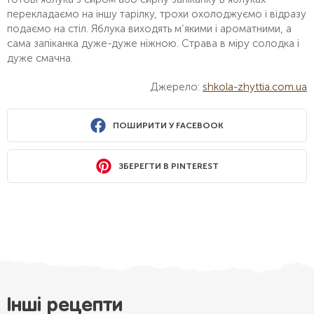
перекладаємо на іншу тарілку, трохи охолоджуємо і відразу
подаємо на стіл. Яблука виходять м’якими і ароматними, а
сама запіканка дуже-дуже ніжною. Страва в міру солодка і
дуже смачна.
Джерело:
shkola-zhyttia.com.ua
ПОШИРИТИ У FACEBOOK
ЗБЕРЕГТИ В PINTEREST
Інші рецепти