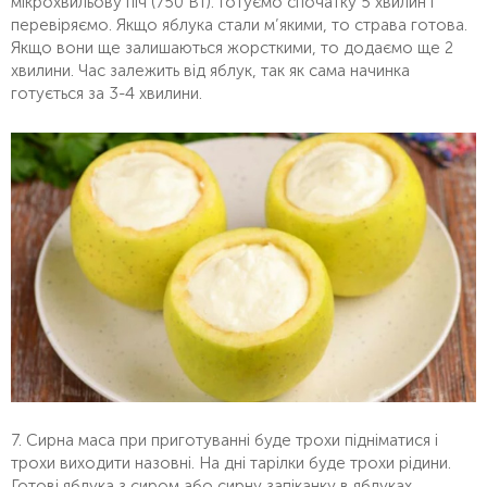
мікрохвильову піч (750 Вт). Готуємо спочатку 5 хвилин і
перевіряємо. Якщо яблука стали м’якими, то страва готова.
Якщо вони ще залишаються жорсткими, то додаємо ще 2
хвилини. Час залежить від яблук, так як сама начинка
готується за 3-4 хвилини.
7. Сирна маса при приготуванні буде трохи підніматися і
трохи виходити назовні. На дні тарілки буде трохи рідини.
Готові яблука з сиром або сирну запіканку в яблуках