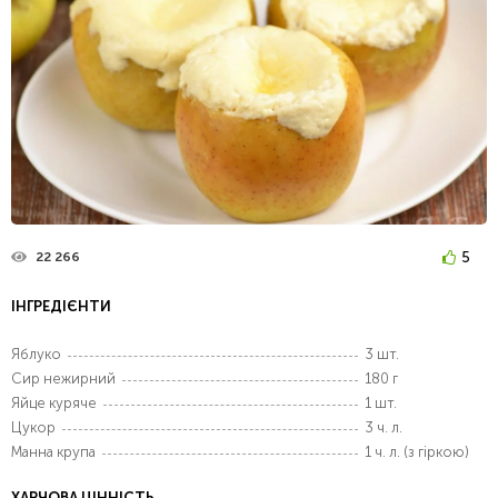
5
22 266
ІНГРЕДІЄНТИ
Яблуко
3 шт.
Сир нежирний
180 г
Яйце куряче
1 шт.
Цукор
3 ч. л.
Манна крупа
1 ч. л. (з гіркою)
ХАРЧОВА ЦІННІСТЬ