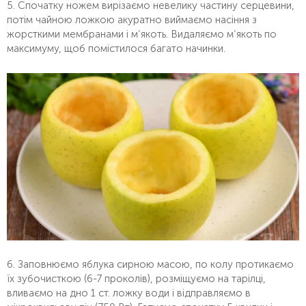
5. Спочатку ножем вирізаємо невелику частину серцевини,
потім чайною ложкою акуратно виймаємо насіння з
жорсткими мембранами і м’якоть. Видаляємо м’якоть по
максимуму, щоб помістилося багато начинки.
6. Заповнюємо яблука сирною масою, по колу протикаємо
їх зубочисткою (6-7 проколів), розміщуємо на тарілці,
вливаємо на дно 1 ст. ложку води і відправляємо в