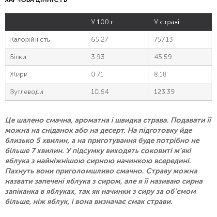
У 100 г
У страві
Калорійність
65.27
757.13
Білки
3.93
45.59
Жири
0.71
8.18
Вуглеводи
10.64
123.39
Це шалено смачна, ароматна і швидка страва. Подавати її
можна на сніданок або на десерт. На підготовку йде
близько 5 хвилин, а на приготування буде потрібно не
більше 7 хвилин. У підсумку виходять соковиті м’які
яблука з найніжнішою сирною начинкою всередині.
Пахнуть вони приголомшливо смачно. Страву можна
назвати запечені яблука з сиром, але я її називаю сирна
запіканка в яблуках, так як начинки з сиру за об’ємом
більше, ніж яблук, і вона визначає смак страви.