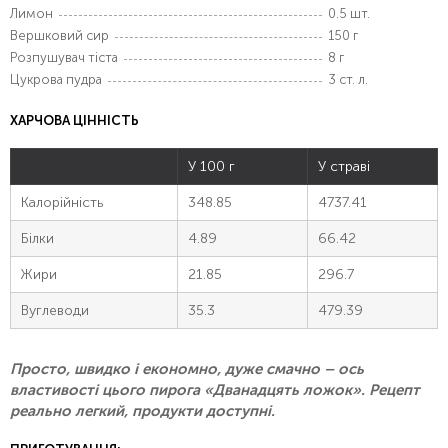
Лимон
0.5 шт.
Вершковий сир
150 г
Розпушувач тіста
8 г
Цукрова пудра
3 ст. л.
ХАРЧОВА ЦІННІСТЬ
У 100 г
У страві
Калорійність
348.85
4737.41
Білки
4.89
66.42
Жири
21.85
296.7
Вуглеводи
35.3
479.39
Просто, швидко і економно, дуже смачно – ось
властивості цього пирога «Дванадцять ложок». Рецепт
реально легкий, продукти доступні.