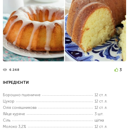
3
6 248
ІНГРЕДІЄНТИ
Борошно пшеничне
12 ст. л.
Цукор
12 ст. л.
Олія соняшникова
12 ст. л.
Яйце куряче
3 шт.
Сіль
щіпка
Молоко 3,2%
12 ст. л.