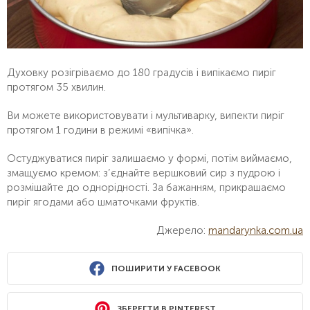
Духовку розігріваємо до 180 градусів і випікаємо пиріг
протягом 35 хвилин.
Ви можете використовувати і мультиварку, випекти пиріг
протягом 1 години в режимі «випічка».
Остуджуватися пиріг залишаємо у формі, потім виймаємо,
змащуємо кремом: з’єднайте вершковий сир з пудрою і
розмішайте до однорідності. За бажанням, прикрашаємо
пиріг ягодами або шматочками фруктів.
Джерело:
mandarynka.com.ua
ПОШИРИТИ У FACEBOOK
ЗБЕРЕГТИ В PINTEREST