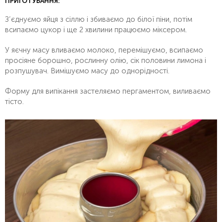
ПРИГОТУВАННЯ:
З’єднуємо яйця з сіллю і збиваємо до білої піни, потім
всипаємо цукор і ще 2 хвилини працюємо міксером.
У яєчну масу вливаємо молоко, перемішуємо, всипаємо
просіяне борошно, рослинну олію, сік половини лимона і
розпушувач. Вимішуємо масу до однорідності.
Форму для випікання застеляємо пергаментом, виливаємо
тісто.