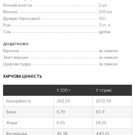
Яєчний жовток
2 шт.
Молоко
250 мл
Дріжджі (пресовані)
50 г
Ром
3 ст. л.
Сіль
дрібка
ДОДАТКОВО
Варення
за смаком
Збиті вершки
за смаком
Цукрова пудра
за смаком
ХАРЧОВА ЦІННІСТЬ
У 100 г
У страві
Калорійність
265.19
2572.39
Білки
6.79
65.9
Жири
6.01
58.25
Вуглеводи
45.38
440.21