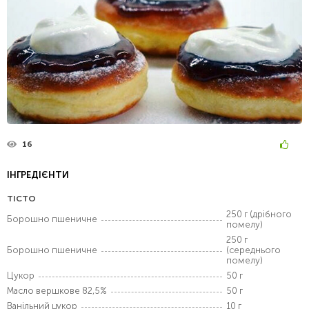
16
ІНГРЕДІЄНТИ
ТІСТО
250 г (дрібного
Борошно пшеничне
помелу)
250 г
Борошно пшеничне
(середнього
помелу)
Цукор
50 г
Масло вершкове 82,5%
50 г
Ванільний цукор
10 г