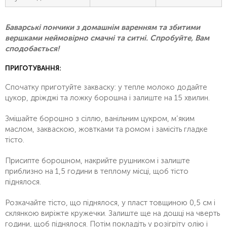
Баварські пончики з домашнім варенням та збитими
вершками неймовірно смачні та ситні. Спробуйте, Вам
сподобається!
ПРИГОТУВАННЯ:
Спочатку приготуйте закваску: у тепле молоко додайте
цукор, дріжджі та ложку борошна і залиште на 15 хвилин.
Змішайте борошно з сіллю, ванільним цукром, м’яким
маслом, закваскою, жовтками та ромом і замісіть гладке
тісто.
Присипте борошном, накрийте рушником і залиште
приблизно на 1,5 години в теплому місці, щоб тісто
піднялося.
Розкачайте тісто, що піднялося, у пласт товщиною 0,5 см і
склянкою виріжте кружечки. Залиште ще на дошці на чверть
години, щоб піднялося. Потім покладіть у розігріту олію і