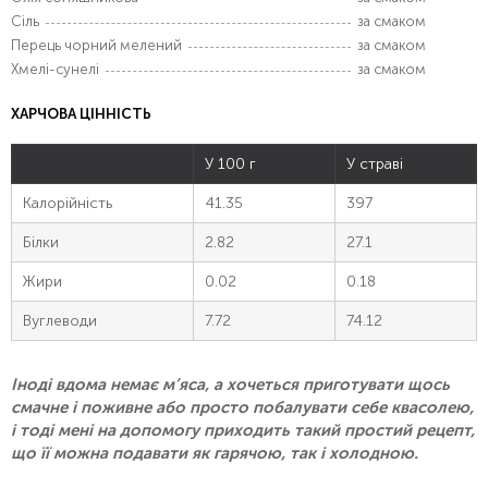
Сіль
за смаком
Перець чорний мелений
за смаком
Хмелі-сунелі
за смаком
ХАРЧОВА ЦІННІСТЬ
У 100 г
У страві
Калорійність
41.35
397
Білки
2.82
27.1
Жири
0.02
0.18
Вуглеводи
7.72
74.12
Іноді вдома немає м’яса, а хочеться приготувати щось
смачне і поживне або просто побалувати себе квасолею,
і тоді мені на допомогу приходить такий простий рецепт,
що її можна подавати як гарячою, так і холодною.