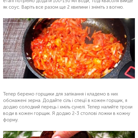
етапі потрібно додати 100-150 мл води, тоді квасоля вийде
як соус. Варіть все разом ще 2 хвилини і зніміть з вогню.
Тепер беремо горщики для запікання і кладемо в них
обсмажені зерна. Додайте сіль і спеції в кожен горщик, я
додаю солодкий перець і хміль сунелі. Тепер налийте трохи
води в кожен горщик. Я додаю 2-3 столові ложки в кожну
форму.