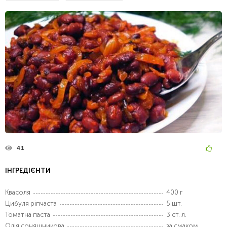
41
ІНГРЕДІЄНТИ
Квасоля
400 г
Цибуля ріпчаста
5 шт.
Томатна паста
3 ст. л.
Олія соняшникова
за смаком