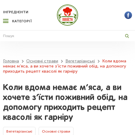
ІНГРЕДІЄНТИ
КАТЕГОРІЇ
Головна
Основні страви
Вегетаріанські
Коли вдома
немає м’яса, а ви хочете з’їсти поживний обід, на допомогу
приходить рецепт квасолі як гарніру
Коли вдома немає м’яса, а ви
хочете з’їсти поживний обід, на
допомогу приходить рецепт
квасолі як гарніру
Вегетаріанські
Основні страви