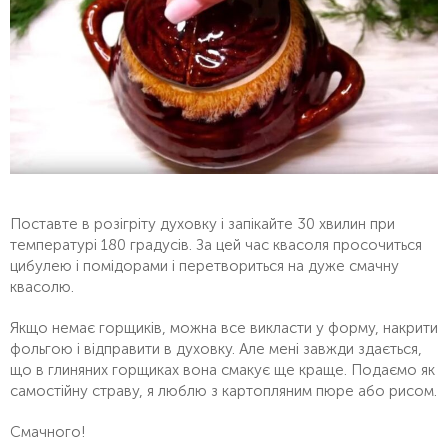
Поставте в розігріту духовку і запікайте 30 хвилин при
температурі 180 градусів. За цей час квасоля просочиться
цибулею і помідорами і перетвориться на дуже смачну
квасолю.
Якщо немає горщиків, можна все викласти у форму, накрити
фольгою і відправити в духовку. Але мені завжди здається,
що в глиняних горщиках вона смакує ще краще. Подаємо як
самостійну страву, я люблю з картопляним пюре або рисом.
Смачного!