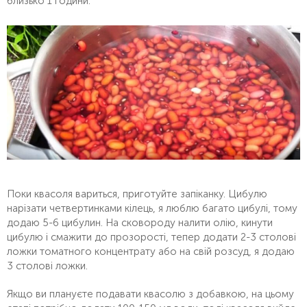
близько 1 години.
Поки квасоля вариться, приготуйте запіканку. Цибулю
нарізати четвертинками кілець, я люблю багато цибулі, тому
додаю 5-6 цибулин. На сковороду налити олію, кинути
цибулю і смажити до прозорості, тепер додати 2-3 столові
ложки томатного концентрату або на свій розсуд, я додаю
3 столові ложки.
Якщо ви плануєте подавати квасолю з добавкою, на цьому