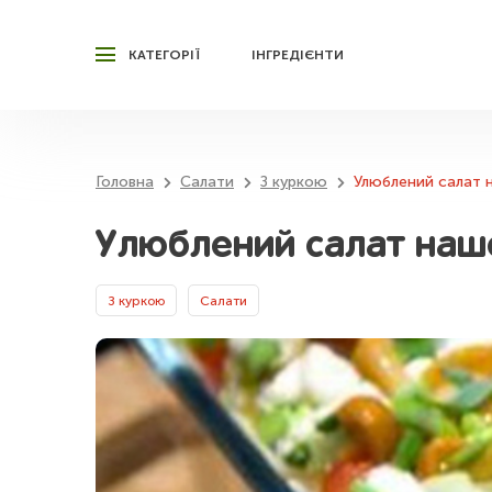
КАТЕГОРІЇ
ІНГРЕДІЄНТИ
Головна
Салати
З куркою
Улюблений салат 
Улюблений салат нашо
З куркою
Салати