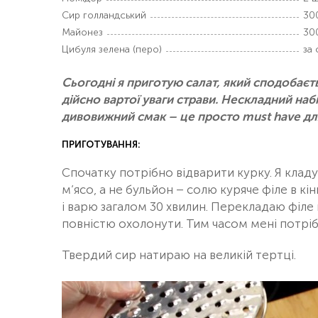
Сир голландський
30
Майонез
30
Цибуля зелена (перо)
за
Сьогодні я приготую салат, який сподобаєть
дійсно вартої уваги страви. Нескладний набі
дивовижний смак – це просто must have для
ПРИГОТУВАННЯ:
Спочатку потрібно відварити курку. Я клад
м’ясо, а не бульйон – солю куряче філе в кінц
і варю загалом 30 хвилин. Перекладаю філе 
повністю охолонути. Тим часом мені потрібн
Твердий сир натираю на великій тертці.