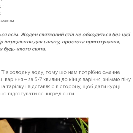
0 г
0 г
 смаком
ся всім. Жоден святковий стіл не обходиться без цієї
р інгредієнтів для салату, простота приготування,
 будь-якого свята.
у її в холодну воду, тому що нам потрібно смачне
і варіння – за 5-7 хвилин до кінця варіння, знімаю піну
на тарілку і відставляю в сторону, щоб дати курці
о підготувати всі інгредієнти.