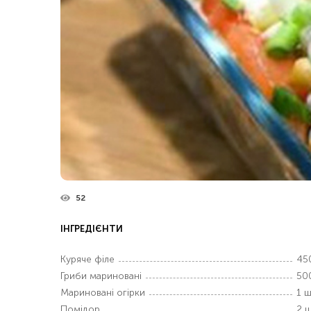
52
ІНГРЕДІЄНТИ
Куряче філе
45
Гриби мариновані
50
Мариновані огірки
1 ш
Помідор
2 ш