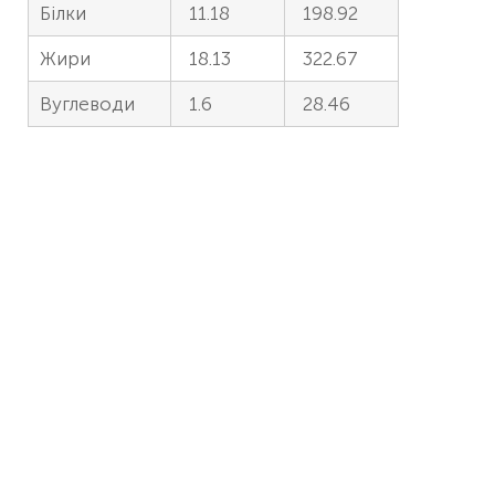
Білки
11.18
198.92
Жири
18.13
322.67
Вуглеводи
1.6
28.46