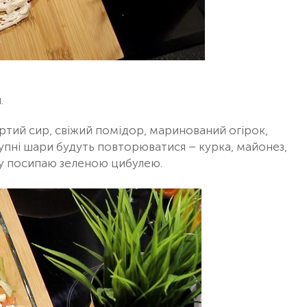
.
ртий сир, свіжий помідор, маринований огірок,
упні шари будуть повторюватися – курка, майонез,
рху посипаю зеленою цибулею.