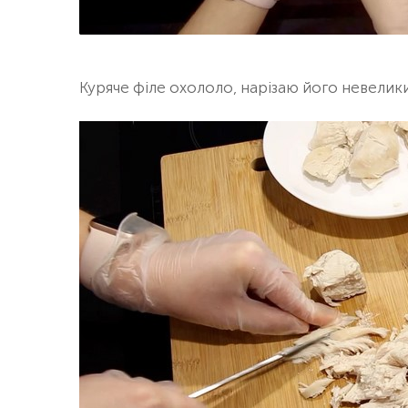
Куряче філе охололо, нарізаю його невели