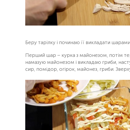
Беру тарілку і починаю її викладати шарами
Перший шар – курка з майонезом, потім те
намазую майонезом і викладаю гриби, наст
сир, помідор, огірок, майонез, гриби. Зве