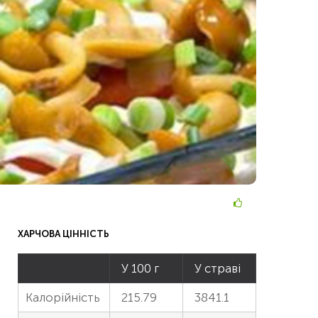
ХАРЧОВА ЦІННІСТЬ
У 100 г
У страві
Калорійність
215.79
3841.1