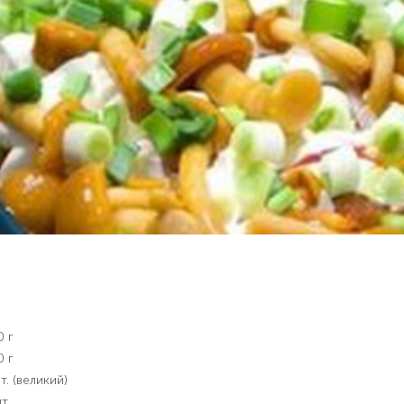
0 г
0 г
т. (великий)
т.