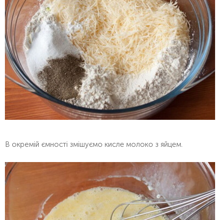
В окремій ємності змішуємо кисле молоко з яйцем.