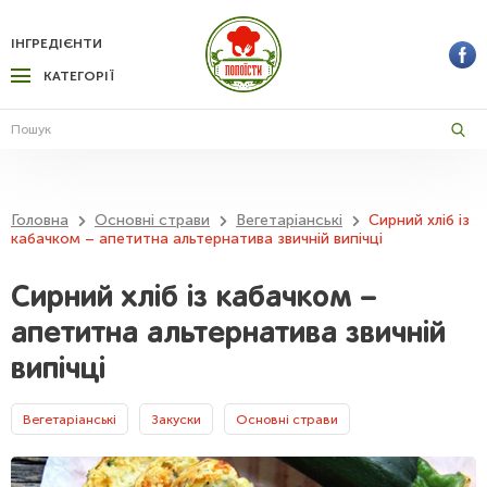
ІНГРЕДІЄНТИ
КАТЕГОРІЇ
Головна
Основні страви
Вегетаріанські
Сирний хліб із
кабачком – апетитна альтернатива звичній випічці
Сирний хліб із кабачком –
апетитна альтернатива звичній
випічці
Вегетаріанські
Закуски
Основні страви