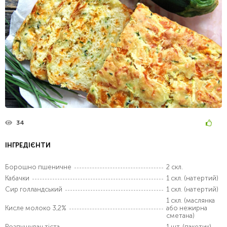
34
ІНГРЕДІЄНТИ
Борошно пшеничне
2 скл.
Кабачки
1 скл. (натертий)
Сир голландський
1 скл. (натертий)
1 скл. (маслянка
Кисле молоко 3,2%
або нежирна
сметана)
Розпушувач тіста
1 шт. (пакетик)