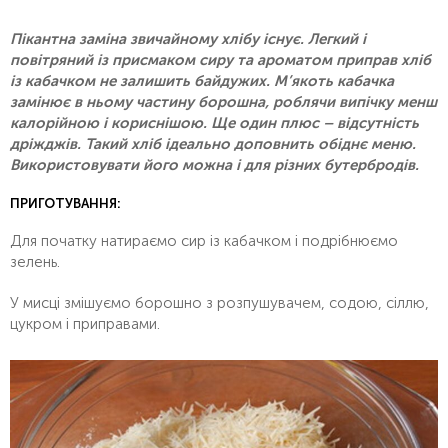
Пікантна заміна звичайному хлібу існує. Легкий і
повітряний із присмаком сиру та ароматом приправ хліб
із кабачком не залишить байдужих. М’якоть кабачка
замінює в ньому частину борошна, роблячи випічку менш
калорійною і кориснішою. Ще один плюс – відсутність
дріжджів. Такий хліб ідеально доповнить обіднє меню.
Використовувати його можна і для різних бутербродів.
ПРИГОТУВАННЯ:
Для початку натираємо сир із кабачком і подрібнюємо
зелень.
У мисці змішуємо борошно з розпушувачем, содою, сіллю,
цукром і приправами.