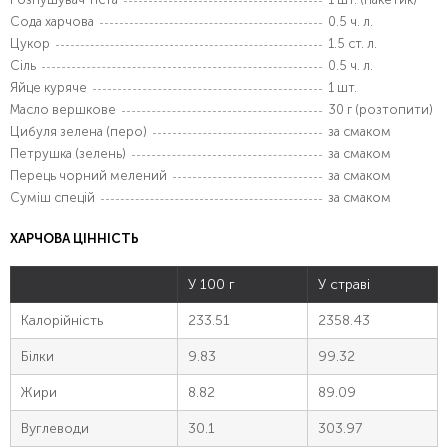
Сода харчова
0.5 ч. л.
Цукор
1.5 ст. л.
Сіль
0.5 ч. л.
Яйце куряче
1 шт.
Масло вершкове
30 г (розтопити)
Цибуля зелена (перо)
за смаком
Петрушка (зелень)
за смаком
Перець чорний мелений
за смаком
Суміш спецій
за смаком
ХАРЧОВА ЦІННІСТЬ
У 100 г
У страві
Калорійність
233.51
2358.43
Білки
9.83
99.32
Жири
8.82
89.09
Вуглеводи
30.1
303.97