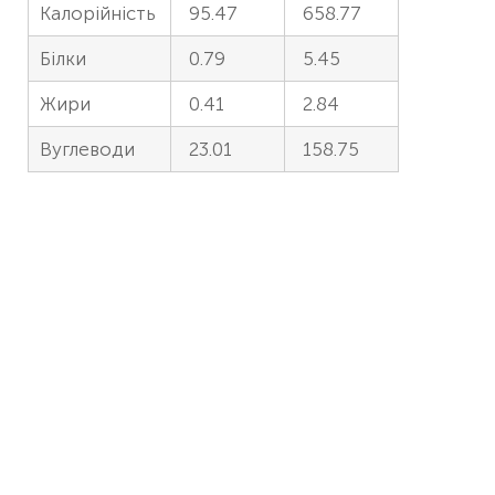
Калорійність
95.47
658.77
Білки
0.79
5.45
Жири
0.41
2.84
Вуглеводи
23.01
158.75