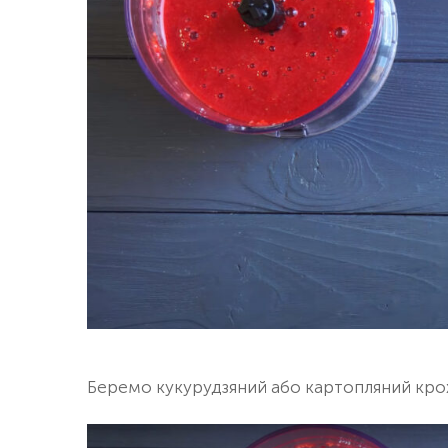
Беремо кукурудзяний або картопляний крох