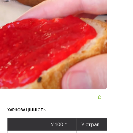
ХАРЧОВА ЦІННІСТЬ
У 100 г
У страві