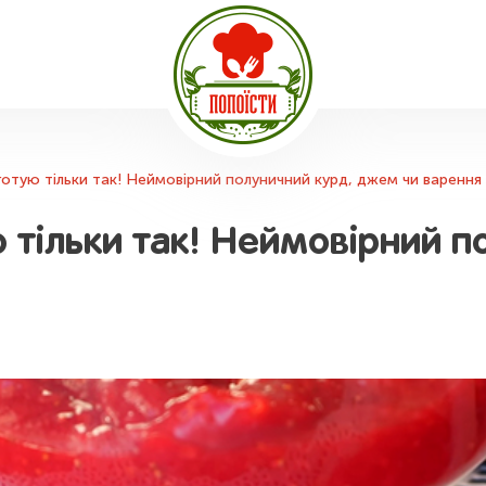
отую тільки так! Неймовірний полуничний курд, джем чи варення
 тільки так! Неймовірний 