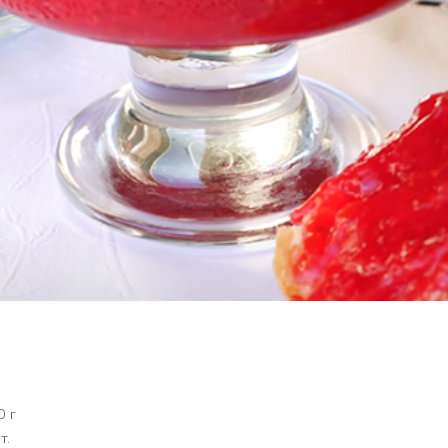
0 г
т.