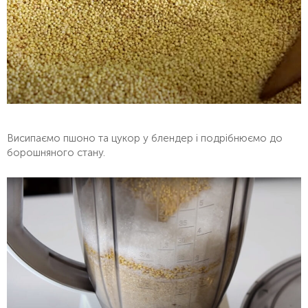
Висипаємо пшоно та цукор у блендер і подрібнюємо до
борошняного стану.