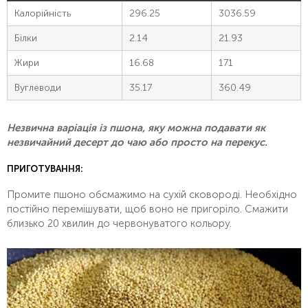
Калорійність
296.25
3036.59
Білки
2.14
21.93
Жири
16.68
171
Вуглеводи
35.17
360.49
Незвична варіація із пшона, яку можна подавати як
незвичайний десерт до чаю або просто на перекус.
ПРИГОТУВАННЯ:
Промите пшоно обсмажимо на сухій сковороді. Необхідно
постійно перемішувати, щоб воно не пригоріло. Смажити
близько 20 хвилин до червонуватого кольору.