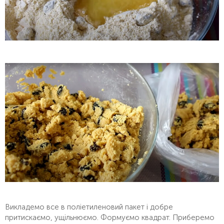
Викладемо все в поліетиленовий пакет і добре
притискаємо, ущільнюємо. Формуємо квадрат. Приберемо