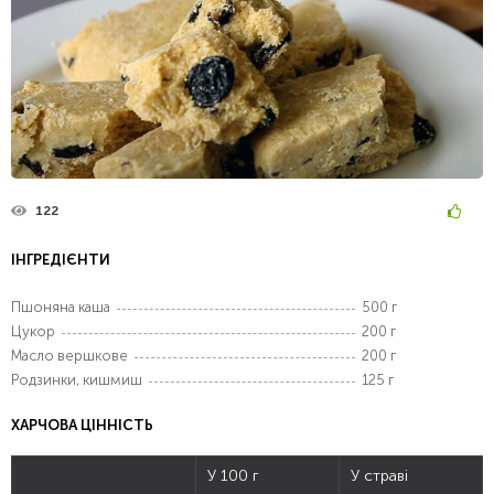
122
ІНГРЕДІЄНТИ
Пшоняна каша
500 г
Цукор
200 г
Масло вершкове
200 г
Родзинки, кишмиш
125 г
ХАРЧОВА ЦІННІСТЬ
У 100 г
У страві