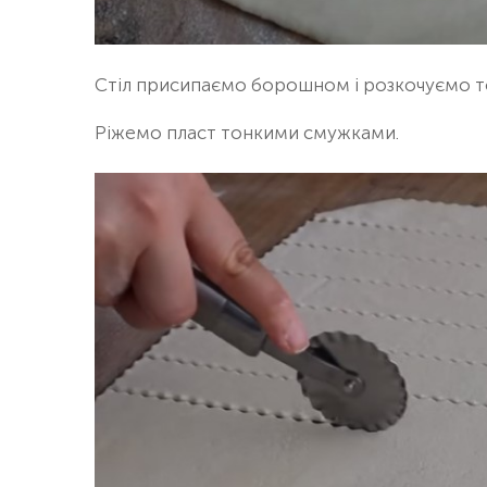
Стіл присипаємо борошном і розкочуємо то
Ріжемо пласт тонкими смужками.