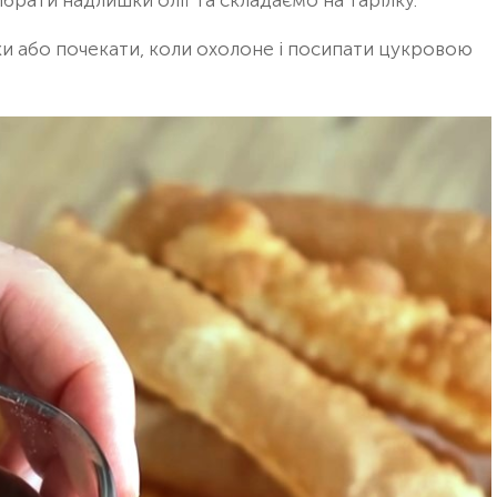
рати надлишки олії та складаємо на тарілку.
ки або почекати, коли охолоне і посипати цукровою