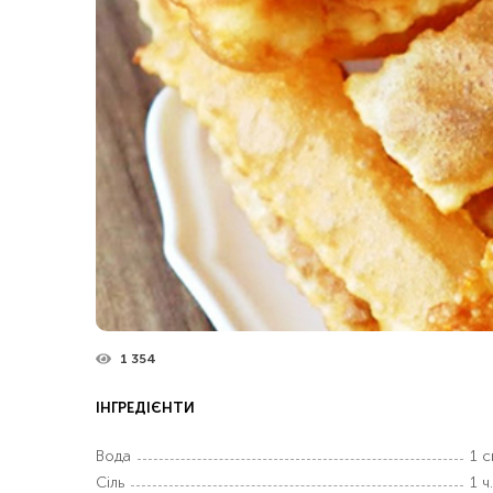
1 354
ІНГРЕДІЄНТИ
Вода
1 с
Сіль
1 ч.