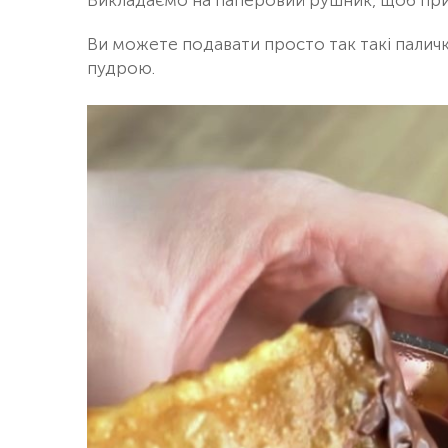
Викладаємо на паперовий рушник, щоб приб
Ви можете подавати просто так такі палич
пудрою.