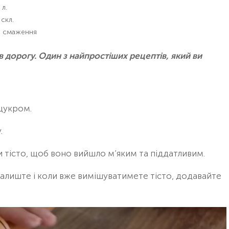
 л.
 скл.
я смаження
в дорогу. Один з найпростіших рецептів, який ви
 цукром.
.
 тісто, щоб воно вийшло м’яким та піддатливим.
залиште і коли вже вимішуватимете тісто, додавайте