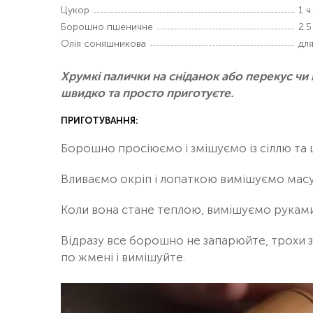
Цукор
1 ч.
Борошно пшеничне
2.5
Олія соняшникова
дл
Хрумкі палички на сніданок або перекус чи 
швидко та просто приготуєте.
ПРИГОТУВАННЯ:
Борошно просіюємо і змішуємо із сіллю та
Вливаємо окріп і лопаткою вимішуємо масу
Коли вона стане теплою, вимішуємо руками
Відразу все борошно не запарюйте, трохи 
по жмені і вимішуйте.