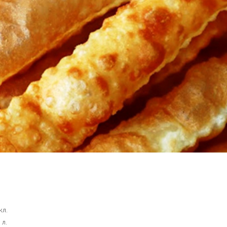
кл.
 л.