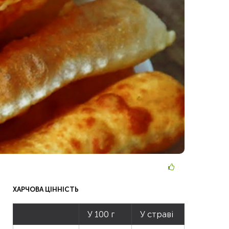
ХАРЧОВА ЦІННІСТЬ
У 100 г
У страві