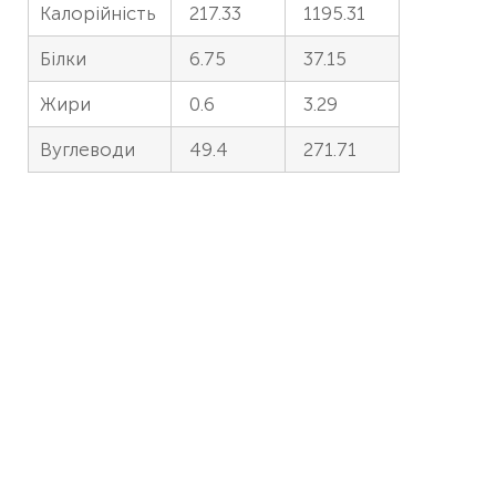
Калорійність
217.33
1195.31
Білки
6.75
37.15
Жири
0.6
3.29
Вуглеводи
49.4
271.71