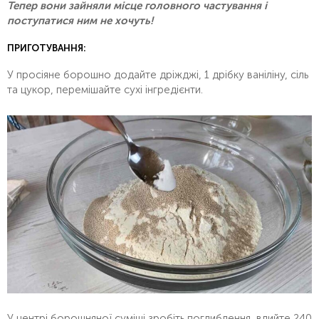
Тепер вони зайняли місце головного частування і
поступатися ним не хочуть!
ПРИГОТУВАННЯ:
У просіяне борошно додайте дріжджі, 1 дрібку ваніліну, сіль
та цукор, перемішайте сухі інгредієнти.
У центрі борошняної суміші зробіть поглиблення, влийте 240