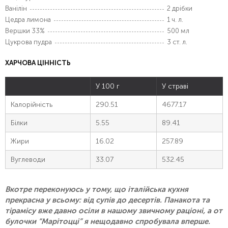
Ванілін
2 дрібки
Цедра лимона
1 ч. л.
Вершки 33%
500 мл
Цукрова пудра
3 ст. л.
ХАРЧОВА ЦІННІСТЬ
У 100 г
У страві
Калорійність
290.51
4677.17
Білки
5.55
89.41
Жири
16.02
257.89
Вуглеводи
33.07
532.45
Вкотре переконуюсь у тому, що італійська кухня
прекрасна у всьому: від супів до десертів. Панакота та
тірамісу вже давно осіли в нашому звичному раціоні, а от
булочки “Марітоцці” я нещодавно спробувала вперше.