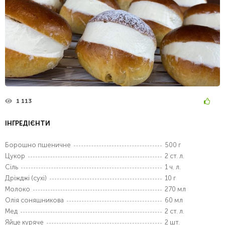
1 113
ІНГРЕДІЄНТИ
Борошно пшеничне
500 г
Цукор
2 ст. л.
Сіль
1 ч. л.
Дріжджі (сухі)
10 г
Молоко
270 мл
Олія соняшникова
60 мл
Мед
2 ст. л.
Яйце куряче
2 шт.