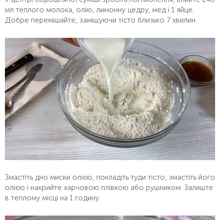
мл теплого молока, олію, лимонну цедру, мед і 1 яйце.
Добре перемішайте, замішуючи тісто близько 7 хвилин.
Змастіть дно миски олією, покладіть туди тісто, змастіть його
олією і накрийте харчовою плівкою або рушником. Залиште
в теплому місці на 1 годину.