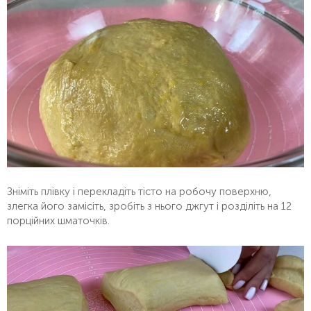
Зніміть плівку і перекладіть тісто на робочу поверхню,
злегка його замісіть, зробіть з нього джгут і розділіть на 12
порційних шматочків.