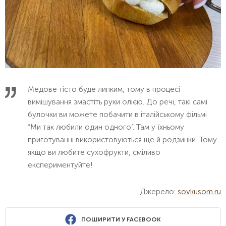
Медове тісто буде липким, тому в процесі
вимішування змастіть руки олією. До речі, такі самі
булочки ви можете побачити в італійському фільмі
“Ми так любили один одного”. Там у їхньому
приготуванні використовуються ще й родзинки. Тому
якщо ви любите сухофрукти, сміливо
експериментуйте!
Джерело:
sovkusom.ru
ПОШИРИТИ У FACEBOOK