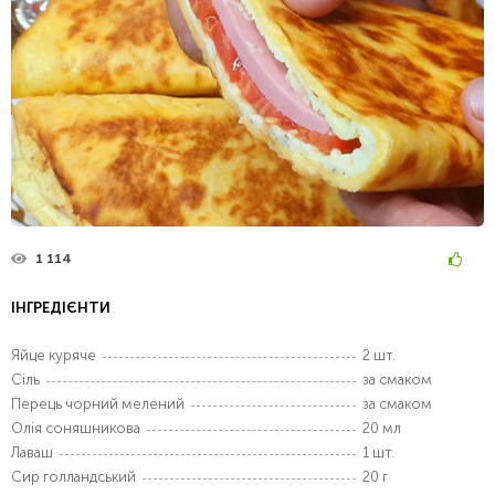
1 114
ІНГРЕДІЄНТИ
Яйце куряче
2 шт.
Сіль
за смаком
Перець чорний мелений
за смаком
Олія соняшникова
20 мл
Лаваш
1 шт.
Сир голландський
20 г