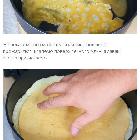
Не чекаючи того моменту, коли яйце повністю
прожариться, кладемо поверх яєчного млинця лаваш і
злегка притискаємо.