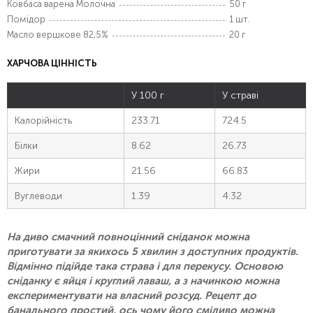
Ковбаса варена Молочна
50 г
Помідор
1 шт.
Масло вершкове 82,5%
20 г
ХАРЧОВА ЦІННІСТЬ
У 100 г
У страві
Калорійність
233.71
724.5
Білки
8.62
26.73
Жири
21.56
66.83
Вуглеводи
1.39
4.32
На диво смачний повноцінний сніданок можна
приготувати за якихось 5 хвилин з доступних продуктів.
Відмінно підійде така страва і для перекусу. Основою
сніданку є яйця і круглий лаваш, а з начинкою можна
експериментувати на власний розсуд. Рецепт до
банального простий, ось чому його сміливо можна