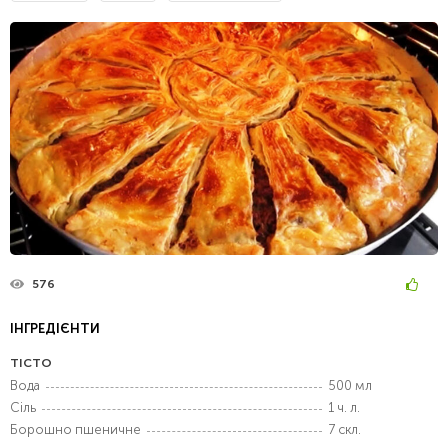
576
ІНГРЕДІЄНТИ
ТІСТО
Вода
500 мл
Сіль
1 ч. л.
Борошно пшеничне
7 скл.