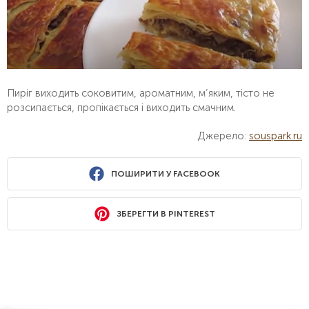
Пиріг виходить соковитим, ароматним, м’яким, тісто не
розсипається, пропікається і виходить смачним.
Джерело:
souspark.ru
ПОШИРИТИ У FACEBOOK
ЗБЕРЕГТИ В PINTEREST