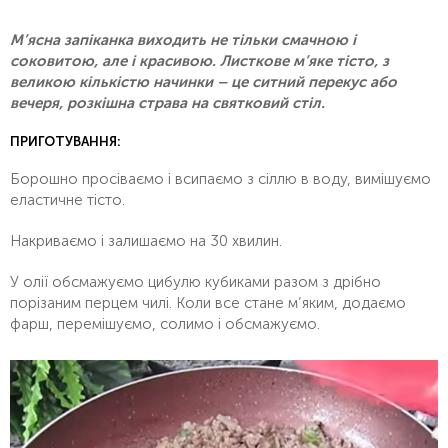
М’ясна запіканка виходить не тільки смачною і
соковитою, але і красивою. Листкове м’яке тісто, з
великою кількістю начинки – це ситний перекус або
вечеря, розкішна страва на святковий стіл.
ПРИГОТУВАННЯ:
Борошно просіваємо і всипаємо з сіллю в воду, вимішуємо
еластичне тісто.
Накриваємо і залишаємо на 30 хвилин.
У олії обсмажуємо цибулю кубиками разом з дрібно
порізаним перцем чилі. Коли все стане м’яким, додаємо
фарш, перемішуємо, солимо і обсмажуємо.