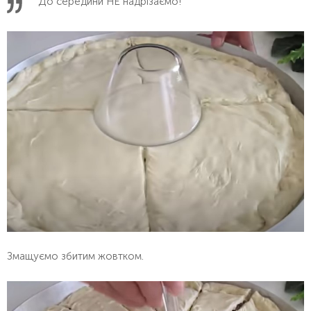
До середини НЕ надрізаємо!
Змащуємо збитим жовтком.