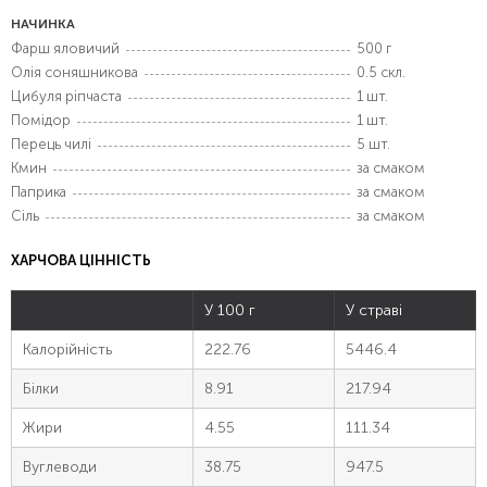
НАЧИНКА
Фарш яловичий
500 г
Олія соняшникова
0.5 скл.
Цибуля ріпчаста
1 шт.
Помідор
1 шт.
Перець чилі
5 шт.
Кмин
за смаком
Паприка
за смаком
Сіль
за смаком
ХАРЧОВА ЦІННІСТЬ
У 100 г
У страві
Калорійність
222.76
5446.4
Білки
8.91
217.94
Жири
4.55
111.34
Вуглеводи
38.75
947.5