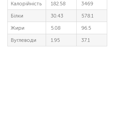
Калорійність
182.58
3469
Білки
30.43
578.1
Жири
5.08
96.5
Вуглеводи
1.95
37.1