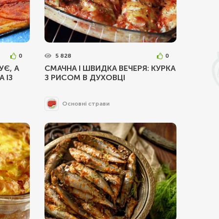
0
5 828
0
УЄ, А
СМАЧНА І ШВИДКА ВЕЧЕРЯ: КУРКА
 ІЗ
З РИСОМ В ДУХОВЦІ
Основні страви