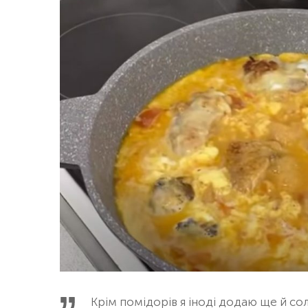
Крім помідорів я іноді додаю ще й со