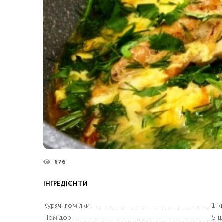
676
ІНГРЕДІЄНТИ
Курячі гомілки
1 к
Помідор
5 ш