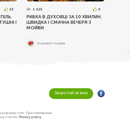
23
1 425
0
ПІЛЬ.
РИБКА В ДУХОВЦІ ЗА 10 ХВИЛИН.
ТУШНІ І
ШВИДКА І СМАЧНА ВЕЧЕРЯ З
МОЙВИ
Основні страви
Зворотній зв’язок
а popoisty.com. При копіюванні
ану статтю.
Privacy policy
.