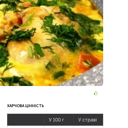
ХАРЧОВА ЦІННІСТЬ
У 100 г
У страві