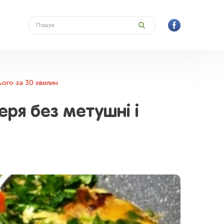
ього за 30 хвилин
еря без метушні і