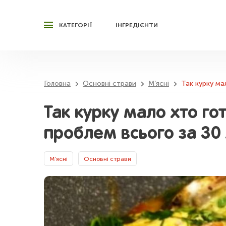
КАТЕГОРІЇ
ІНГРЕДІЄНТИ
Головна
Основні страви
М’ясні
Так курку ма
Так курку мало хто го
проблем всього за 30
М’ясні
Основні страви