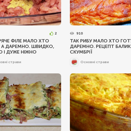
2
910
РЯЧЕ ФІЛЕ МАЛО ХТО
ТАК РИБУ МАЛО ХТО ГОТ
 А ДАРЕМНО. ШВИДКО,
ДАРЕМНО. РЕЦЕПТ БАЛИКА
 І ДУЖЕ НІЖНО
СКУМБРІЇ
овні страви
Основні страви