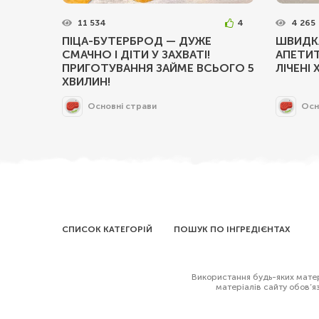
11 534
4
4 265
ПІЦА-БУТЕРБРОД — ДУЖЕ
ШВИДКА
СМАЧНО І ДІТИ У ЗАХВАТІ!
АПЕТИТ
ПРИГОТУВАННЯ ЗАЙМЕ ВСЬОГО 5
ЛІЧЕНІ
ХВИЛИН!
Основні страви
Осн
СПИСОК КАТЕГОРІЙ
ПОШУК ПО ІНГРЕДІЄНТАХ
Використання будь-яких матері
матеріалів сайту обов’я