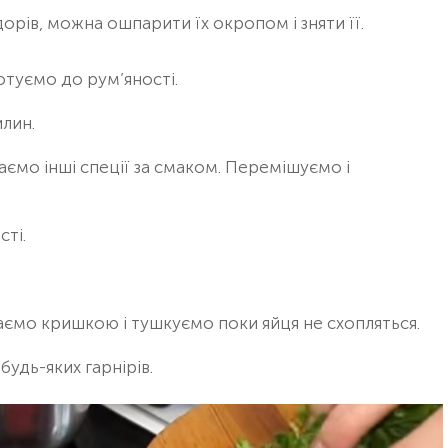
рів, можна ошпарити їх окропом і зняти її.
отуємо до рум’яності.
лин.
ємо інші спеції за смаком. Перемішуємо і
ті.
аємо кришкою і тушкуємо поки яйця не схопляться.
удь-яких гарнірів.