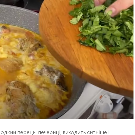
лодкий перець, печериці, виходить ситніше і