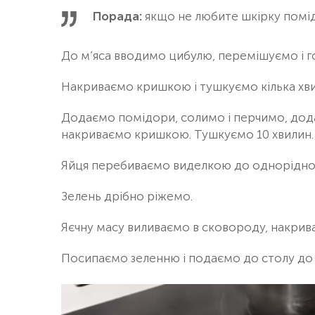
Порада:
якщо не любите шкірку помідо
До м’яса вводимо цибулю, перемішуємо і г
Накриваємо кришкою і тушкуємо кілька хви
Додаємо помідори, солимо і перчимо, дода
накриваємо кришкою. Тушкуємо 10 хвилин.
Яйця перебиваємо виделкою до одноріднос
Зелень дрібно ріжемо.
Яєчну масу виливаємо в сковороду, накрив
Посипаємо зеленню і подаємо до столу до б