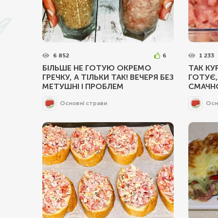
6 852
6
1 233
БІЛЬШЕ НЕ ГОТУЮ ОКРЕМО
ТАК КУ
ГРЕЧКУ, А ТІЛЬКИ ТАК! ВЕЧЕРЯ БЕЗ
ГОТУЄ,
МЕТУШНІ І ПРОБЛЕМ
СМАЧНО
Основні страви
Осн