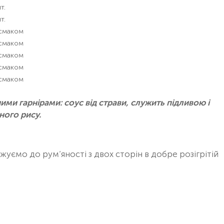
т.
т.
 смаком
 смаком
 смаком
 смаком
 смаком
ими гарнірами: соус від страви, служить підливою і
ного рису.
уємо до рум’яності з двох сторін в добре розігрітій