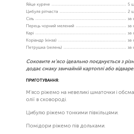
Яйце куряче
5 ш
Цибуля ріпчаста
2 ш
Сіль
за
Перець чорний мелений
за
Карі
за
Коріандр (кінза)
за
Петрушка (зелень)
за
Соковите м’ясо ідеально поєднується з різн
додає смаку звичайній картоплі або відваре
ПРИГОТУВАННЯ:
М’ясо ріжемо на невеликі шматочки і обсмаж
олії в сковороді.
Цибулю ріжемо тонкими півкільцями.
Помідори ріжемо пів дольками.