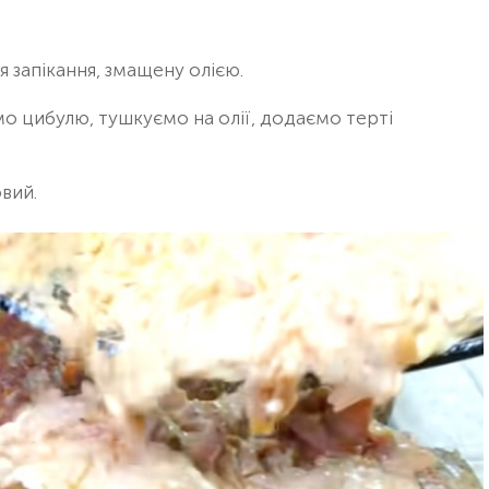
 запікання, змащену олією.
о цибулю, тушкуємо на олії, додаємо терті
вий.