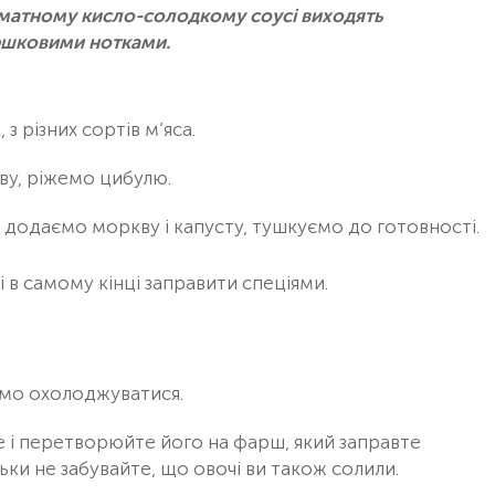
роматному кисло-солодкому соусі виходять
ршковими нотками.
з різних сортів м’яса.
ву, ріжемо цибулю.
додаємо моркву і капусту, тушкуємо до готовності.
і в самому кінці заправити спеціями.
ємо охолоджуватися.
йве і перетворюйте його на фарш, який заправте
ьки не забувайте, що овочі ви також солили.