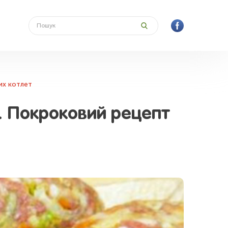
их котлет
і. Покроковий рецепт