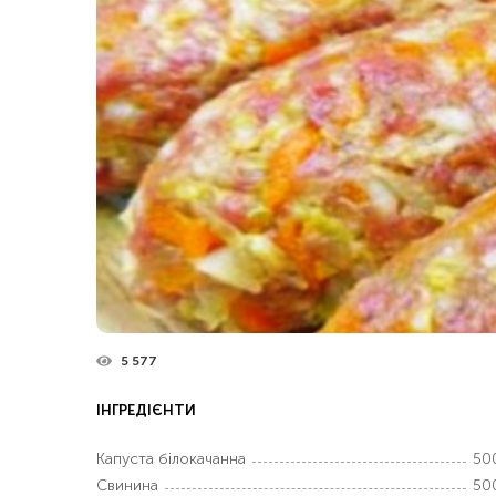
5 577
ІНГРЕДІЄНТИ
Капуста білокачанна
50
Свинина
50