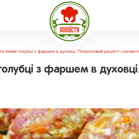
ти ліниві голубці з фаршем в духовці. Покроковий рецепт соковит
 голубці з фаршем в духовц