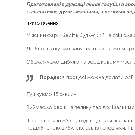
Приготовлені в духовці ліниві голубці в а
соковитими, дуже смачними, з легкими ве
ПРИГОТУВАННЯ:
М’ясний фарш беріть будь-який на свій смак, 
Дрібно шаткуємо капусту, натираємо морк
Обсмажуємо цибулю на вершковому маслі, 
Порада:
в процесі можна додати олії 
Тушкуємо 15 хвилин.
Виймаємо овочі на велику тарілку і залиша
Якщо ви взяли м’ясо, тоді відрізати все за
подрібненою цибулею, сіллю і спеціями. Тіл