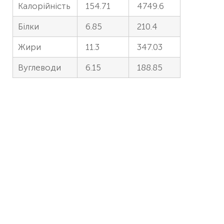
Калорійність
154.71
4749.6
Білки
6.85
210.4
Жири
11.3
347.03
Вуглеводи
6.15
188.85