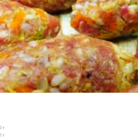
0 г
0 г