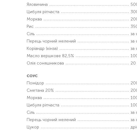
Яловичина
50
Цибуля ріпчаста
30
Морква
20
Рис
350
Сіль
за
Перець чорний мелений
за
Коріандр (кінза)
за
Масло вершкове 82,5%
100
Олія соняшникова
20
СОУС
Помідор
20
Сметана 20%
20
Морква
100
Цибуля ріпчаста
100
Сіль
за
Перець чорний мелений
за
Цукор
дрі