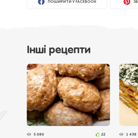
ПОШИРИТИ У FACEBOOK
ЗБ
Інші рецепти
5 080
22
1 438