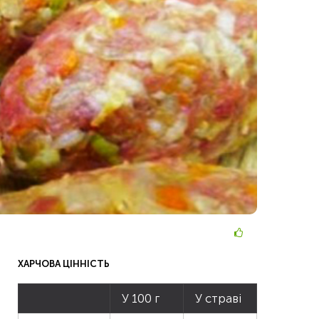
ХАРЧОВА ЦІННІСТЬ
У 100 г
У страві