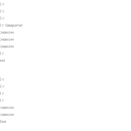
0 г
0 г
0 г
 г (зварити)
 смаком
 смаком
 смаком
 г
 мл
0 г
0 г
 г
 г
 смаком
 смаком
бка