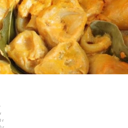
г
г
 г
0 г