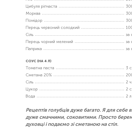
Цибуля ріпчаста
30
Морква
30
Помідор
30
Перець червоний солодкий
100
Сіль
за
Перець чорний мелений
за
Паприка
за
СОУС (НА 4 Л)
Томатна паста
3 с
Сметана 20%
20
Сіль
2 ч.
Цукор
2 с
Вода
2 л
Рецептів голубців дуже багато. Я для себе 
дуже смачними, соковитими. Просто беремо
духовці і подаємо зі сметаною на стіл.