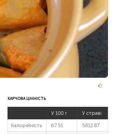
ХАРЧОВА ЦІННІСТЬ
У 100 г
У страві
Калорійність
67.51
5812.87