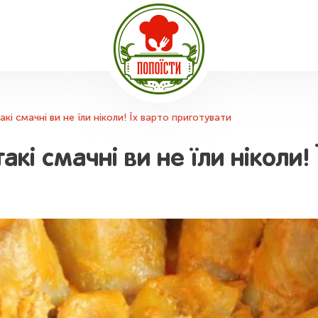
акі смачні ви не їли ніколи! Їх варто приготувати
такі смачні ви не їли ніколи