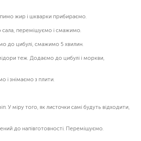
пимо жир і шкварки прибираємо.
 сала, перемішуємо і смажимо.
мо до цибулі, смажимо 5 хвилин.
дори теж. Додаємо до цибулі і моркви,
о і знімаємо з плити.
іп. У міру того, як листочки самі будуть відходити,
рений до напівготовності. Перемішуємо.