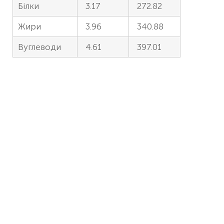
Білки
3.17
272.82
Жири
3.96
340.88
Вуглеводи
4.61
397.01