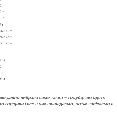
0 г
0 г
0 г
 г
 смаком
 смаком
 смаком
т. л.
0 г
 л.
т. л.
вже давно вибрала саме такий – голубці виходять
 горщики і все в них викладаємо, потім запікаємо в