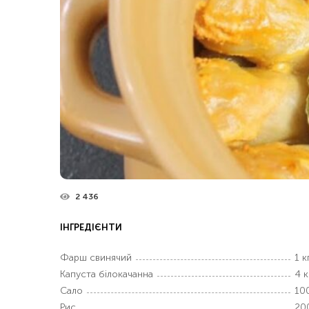
2 436
ІНГРЕДІЄНТИ
Фарш свинячий
1 к
Капуста білокачанна
4 к
Сало
100
Рис
20