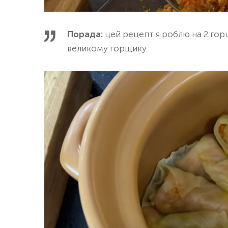
Порада:
цей рецепт я роблю на 2 гор
великому горщику.