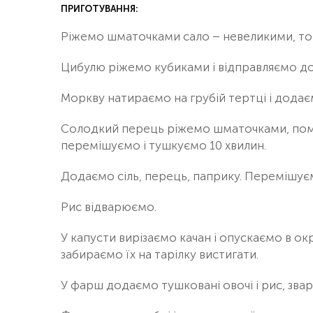
ПРИГОТУВАННЯ:
Ріжемо шматочками сало – невеликими, то
Цибулю ріжемо кубиками і відправляємо до
Моркву натираємо на грубій тертці і додає
Солодкий перець ріжемо шматочками, помі
перемішуємо і тушкуємо 10 хвилин.
Додаємо сіль, перець, паприку. Перемішуєм
Рис відварюємо.
У капусти вирізаємо качан і опускаємо в окр
забираємо їх на тарілку вистигати.
У фарш додаємо тушковані овочі і рис, зва