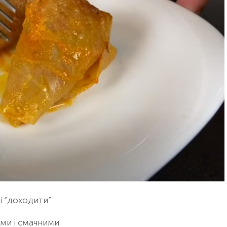
 “доходити”.
ми і смачними.