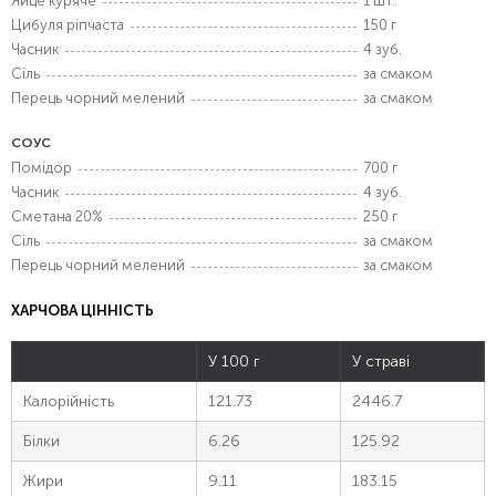
Яйце куряче
1 шт.
Цибуля ріпчаста
150 г
Часник
4 зуб.
Сіль
за смаком
Перець чорний мелений
за смаком
СОУС
Помідор
700 г
Часник
4 зуб.
Сметана 20%
250 г
Сіль
за смаком
Перець чорний мелений
за смаком
ХАРЧОВА ЦІННІСТЬ
У 100 г
У страві
Калорійність
121.73
2446.7
Білки
6.26
125.92
Жири
9.11
183.15