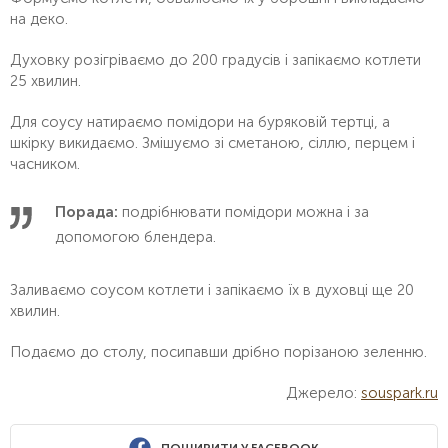
на деко.
Духовку розігріваємо до 200 градусів і запікаємо котлети
25 хвилин.
Для соусу натираємо помідори на буряковій тертці, а
шкірку викидаємо. Змішуємо зі сметаною, сіллю, перцем і
часником.
Порада:
подрібнювати помідори можна і за
допомогою блендера.
Заливаємо соусом котлети і запікаємо їх в духовці ще 20
хвилин.
Подаємо до столу, посипавши дрібно порізаною зеленню.
Джерело:
souspark.ru
ПОШИРИТИ У FACEBOOK