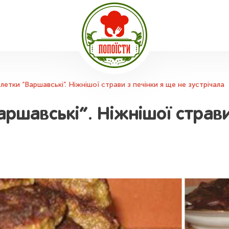
тлетки “Варшавські”. Ніжнішої страви з печінки я ще не зустрічала
аршавські”. Ніжнішої страви