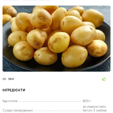
369
ІНГРЕДІЄНТИ
Картопля
800 г
за смаком (або
Сухарі панірувальні
батон 3 скибки