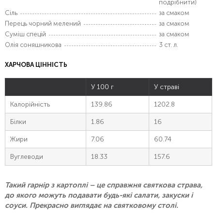
подрібнити)
Сіль
за смаком
Перець чорний мелений
за смаком
Суміш спецій
за смаком
Олія соняшникова
3 ст. л.
ХАРЧОВА ЦІННІСТЬ
У 100 г
У страві
Калорійність
139.86
1202.8
Білки
1.86
16
Жири
7.06
60.74
Вуглеводи
18.33
157.6
Такий гарнір з картоплі – це справжня святкова страва,
до якого можуть подавати будь-які салати, закуски і
соуси. Прекрасно виглядає на святковому столі.