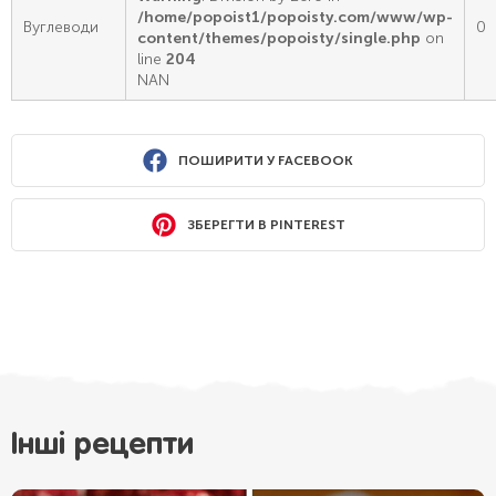
/home/popoist1/popoisty.com/www/wp-
Вуглеводи
0
content/themes/popoisty/single.php
on
line
204
NAN
ПОШИРИТИ У FACEBOOK
ЗБЕРЕГТИ В PINTEREST
Інші рецепти