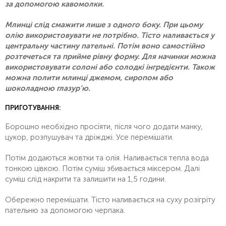
за допомогою кавомолки.
Млинці слід смажити лише з одного боку. При цьому
олію використовувати не потрібно. Тісто наливається у
центральну частину пательні. Потім воно самостійно
розтечеться та прийме рівну форму. Для начинки можна
використовувати солоні або солодкі інгредієнти. Також
можна полити млинці джемом, сиропом або
шоколадною глазур’ю.
ПРИГОТУВАННЯ:
Борошно необхідно просіяти, після чого додати манку,
цукор, розпушувач та дріжджі. Усе перемішати.
Потім додаються жовтки та олія. Наливається тепла вода
тонкою цівкою. Потім суміш збивається міксером. Далі
суміш слід накрити та залишити на 1,5 години.
Обережно перемішати. Тісто наливається на суху розігріту
пательню за допомогою черпака.