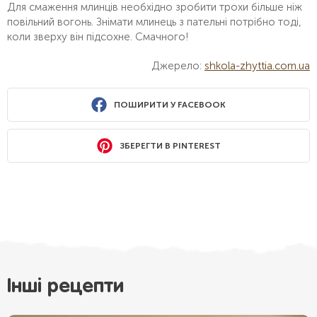
Для смаження млинців необхідно зробити трохи більше ніж
повільний вогонь. Знімати млинець з пательні потрібно тоді,
коли зверху він підсохне. Смачного!
Джерело:
shkola-zhyttia.com.ua
ПОШИРИТИ У FACEBOOK
ЗБЕРЕГТИ В PINTEREST
Інші рецепти