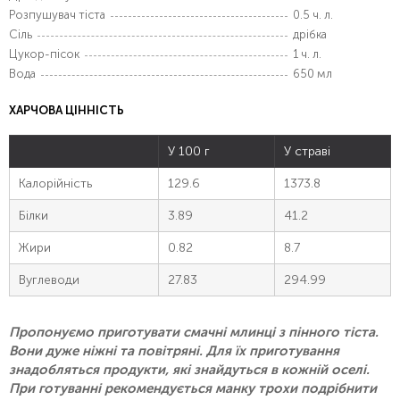
Розпушувач тіста
0.5 ч. л.
Сіль
дрібка
Цукор-пісок
1 ч. л.
Вода
650 мл
ХАРЧОВА ЦІННІСТЬ
У 100 г
У страві
Калорійність
129.6
1373.8
Білки
3.89
41.2
Жири
0.82
8.7
Вуглеводи
27.83
294.99
Пропонуємо приготувати смачні млинці з пінного тіста.
Вони дуже ніжні та повітряні. Для їх приготування
знадобляться продукти, які знайдуться в кожній оселі.
При готуванні рекомендується манку трохи подрібнити