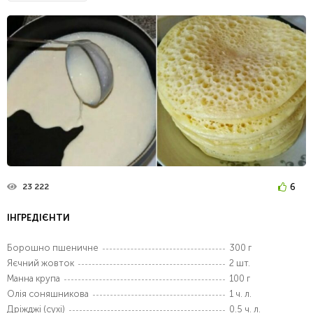
6
23 222
ІНГРЕДІЄНТИ
Борошно пшеничне
300 г
Яєчний жовток
2 шт.
Манна крупа
100 г
Олія соняшникова
1 ч. л.
Дріжджі (сухі)
0.5 ч. л.