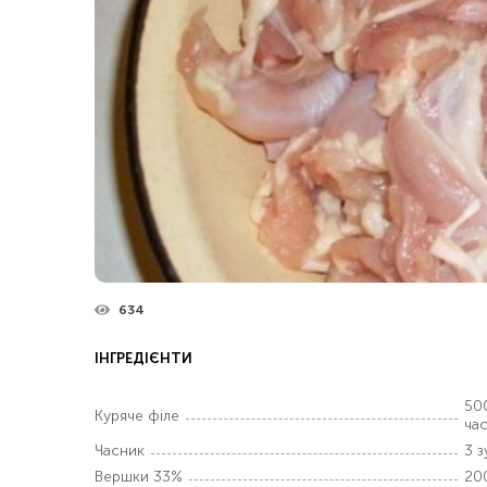
634
ІНГРЕДІЄНТИ
500
Куряче філе
час
Часник
3 з
Вершки 33%
20