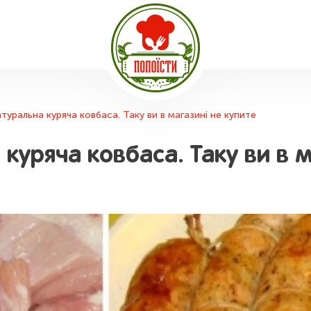
туральна куряча ковбаса. Таку ви в магазині не купите
куряча ковбаса. Таку ви в м