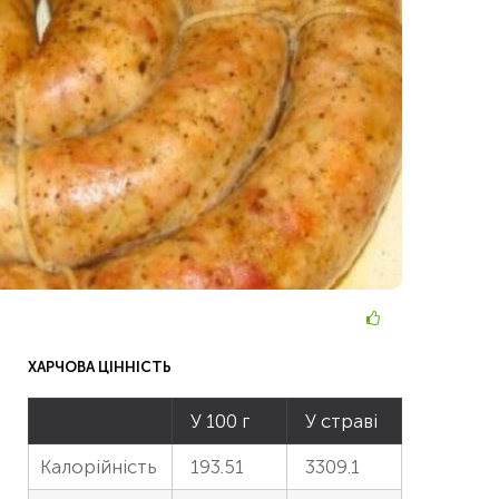
ХАРЧОВА ЦІННІСТЬ
У 100 г
У страві
Калорійність
193.51
3309.1