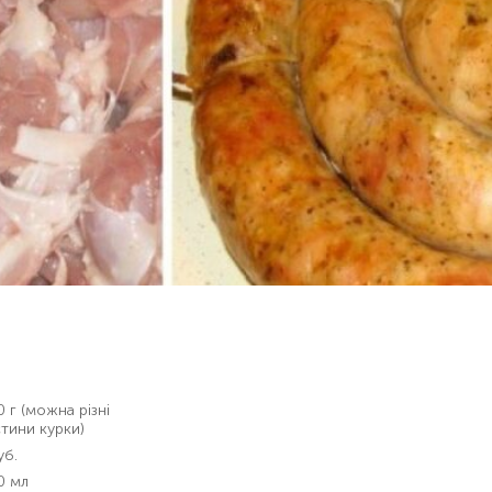
 г (можна різні
тини курки)
уб.
0 мл