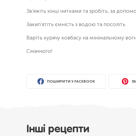
Зв’яжіть кінці нитками та зробіть, за допом
Закип’ятіть ємність з водою та посоліть.
Варіть курячу ковбасу на мінімальному вогн
Смачного!
ПОШИРИТИ У FACEBOOK
ЗБ
Інші рецепти