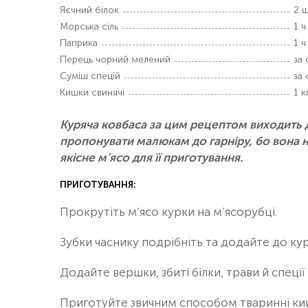
Яєчний білок
2 ш
Морська сіль
1 ч.
Паприка
1 ч.
Перець чорний мелений
за
Суміш спецій
за
Кишки свинячі
1 к
Куряча ковбаса за цим рецептом виходить 
пропонувати малюкам до гарніру, бо вона 
якісне м’ясо для її приготування.
ПРИГОТУВАННЯ:
Прокрутіть м’ясо курки на м’ясорубці.
Зубки часнику подрібніть та додайте до ку
Додайте вершки, збиті білки, трави й спеці
Приготуйте звичним способом тваринні киш