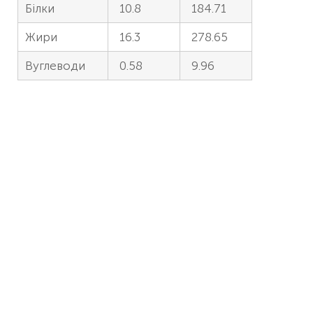
Білки
10.8
184.71
Жири
16.3
278.65
Вуглеводи
0.58
9.96