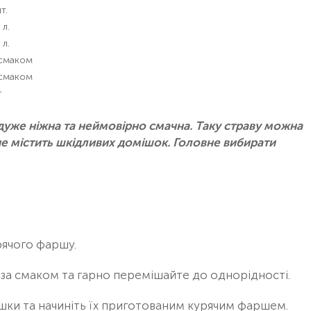
т.
 л.
 л.
 смаком
 смаком
г
дуже ніжна та неймовірно смачна. Таку страву можна
не містить шкідливих домішок. Головне вибирати
рячого фаршу.
ї за смаком та гарно перемішайте до однорідності.
ки та начиніть їх приготованим курячим фаршем.