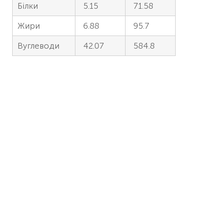
Білки
5.15
71.58
Жири
6.88
95.7
Вуглеводи
42.07
584.8