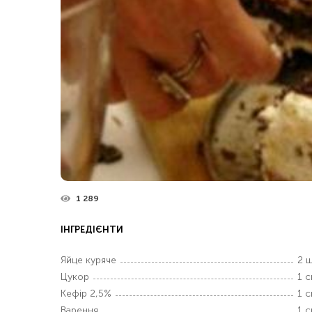
1 289
ІНГРЕДІЄНТИ
Яйце куряче
2 ш
Цукор
1 с
Кефір 2,5%
1 с
Варення
1 с