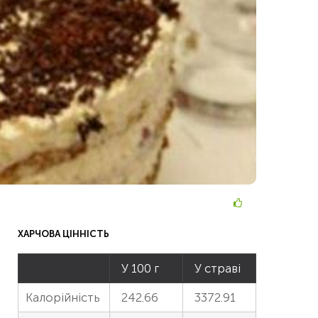
ХАРЧОВА ЦІННІСТЬ
У 100 г
У страві
Калорійність
242.66
3372.91