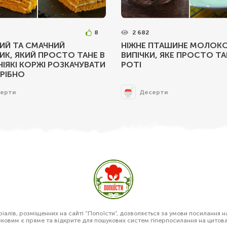
8
2 682
ИЙ ТА СМАЧНИЙ
НІЖНЕ ПТАШИНЕ МОЛОКО
К, ЯКИЙ ПРОСТО ТАНЕ В
ВИПІЧКИ, ЯКЕ ПРОСТО ТА
 НІЯКІ КОРЖІ РОЗКАЧУВАТИ
РОТІ
РІБНО
ерти
Десерти
алів, розміщенних на сайті “Попоїсти”, дозволяється за умови посилання н
зковим є пряме та відкрите для пошукових систем гіперпосилання на цитов