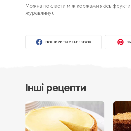
Можна покласти між коржами якісь фрукти,
журавлину).
ПОШИРИТИ У FACEBOOK
ЗБ
Інші рецепти