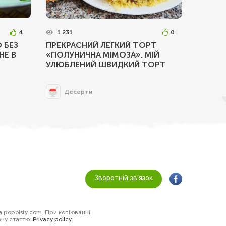
4
1 231
0
 БЕЗ
ПРЕКРАСНИЙ ЛЕГКИЙ ТОРТ
НЕ В
«ПОЛУНИЧНА МІМОЗА». МІЙ
УЛЮБЛЕНИЙ ШВИДКИЙ ТОРТ
Десерти
Зворотній зв’язок
а popoisty.com. При копіюванні
ану статтю.
Privacy policy
.