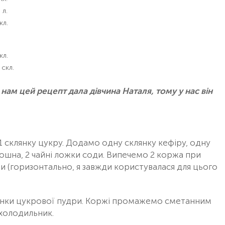
 л.
кл.
кл.
 скл.
 нам цей рецепт дала дівчина Наталя, тому у нас він
1 склянку цукру. Додамо одну склянку кефіру, одну
рошна, 2 чайні ложки соди. Випечемо 2 коржа при
ни (горизонтально, я завжди користувалася для цього
склянки цукрової пудри. Коржі промажемо сметанним
холодильник.