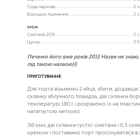
Сода харчова
2 ч.
Борошно пшеничне
2 с
КРЕМ
Сметана 20%
2 с
Цукор
0.5
Печемо його вже років 20))) Назви не знаю,
під такою назвою)))
ПРИГОТУВАННЯ:
Для торта візьмемо 2 яйця, збити, додавши 
склянку яблучного повидла, дві склянки бо
температурі 180 г і розріжемо їх на пласти
натягнутою ниткою).
Зіб’ємо дві склянки густої сметани і 0,5 
кремом і поставимо торт просочуватися в 