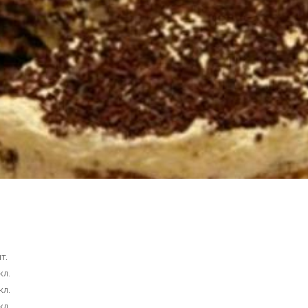
т.
кл.
кл.
кл.