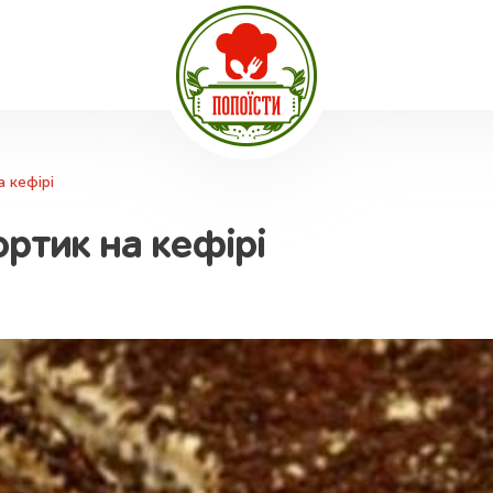
 кефірі
ортик на кефірі