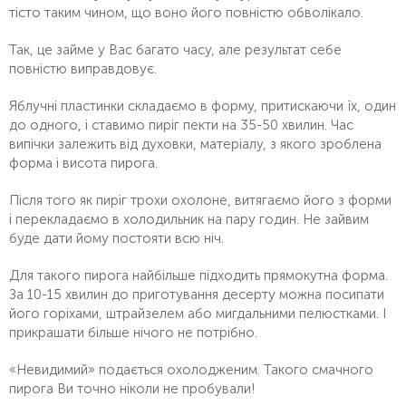
тісто таким чином, що воно його повністю обволікало.
Так, це займе у Вас багато часу, але результат себе
повністю виправдовує.
Яблучні пластинки складаємо в форму, притискаючи їх, один
до одного, і ставимо пиріг пекти на 35-50 хвилин. Час
випічки залежить від духовки, матеріалу, з якого зроблена
форма і висота пирога.
Після того як пиріг трохи охолоне, витягаємо його з форми
і перекладаємо в холодильник на пару годин. Не зайвим
буде дати йому постояти всю ніч.
Для такого пирога найбільше підходить прямокутна форма.
За 10-15 хвилин до приготування десерту можна посипати
його горіхами, штрайзелем або мигдальними пелюстками. І
прикрашати більше нічого не потрібно.
«Невидимий» подається охолодженим. Такого смачного
пирога Ви точно ніколи не пробували!