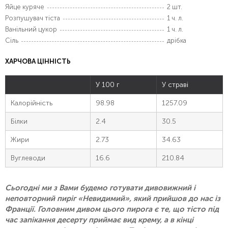
Яйце куряче
2 шт.
Розпушувач тіста
1 ч. л.
Ванільний цукор
1 ч. л.
Сіль
дрібка
ХАРЧОВА ЦІННІСТЬ
У 100 г
У страві
Калорійність
98.98
1257.09
Білки
2.4
30.5
Жири
2.73
34.63
Вуглеводи
16.6
210.84
Сьогодні ми з Вами будемо готувати дивовижний і
неповторний пиріг «Невидимий», який прийшов до нас із
Франції. Головним дивом цього пирога є те, що тісто під
час запікання десерту приймає вид крему, а в кінці