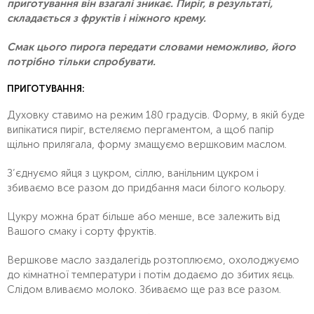
приготування він взагалі зникає. Пиріг, в результаті,
складається з фруктів і ніжного крему.
Смак цього пирога передати словами неможливо, його
потрібно тільки спробувати.
ПРИГОТУВАННЯ:
Духовку ставимо на режим 180 градусів. Форму, в якій буде
випікатися пиріг, встеляємо пергаментом, а щоб папір
щільно прилягала, форму змащуємо вершковим маслом.
З’єднуємо яйця з цукром, сіллю, ванільним цукром і
збиваємо все разом до придбання маси білого кольору.
Цукру можна брат більше або менше, все залежить від
Вашого смаку і сорту фруктів.
Вершкове масло заздалегідь розтоплюємо, охолоджуємо
до кімнатної температури і потім додаємо до збитих яєць.
Слідом вливаємо молоко. Збиваємо ще раз все разом.