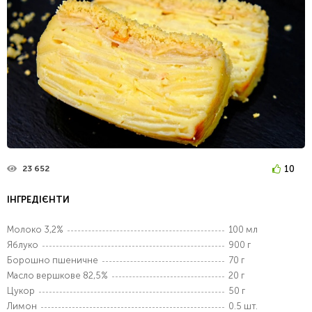
10
23 652
ІНГРЕДІЄНТИ
Молоко 3,2%
100 мл
Яблуко
900 г
Борошно пшеничне
70 г
Масло вершкове 82,5%
20 г
Цукор
50 г
Лимон
0.5 шт.