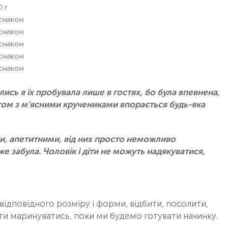
0 г
 смаком
 смаком
 смаком
 смаком
 смаком
лись я їх пробувала лише в гостях, бо була впевнена,
том з м’ясними кручениками впорається будь-яка
и, апетитними, від них просто неможливо
вже забула. Чоловік і діти не можуть надякуватися,
відповідного розміру і форми, відбити, посолити,
и маринуватись, поки ми будемо готувати начинку.