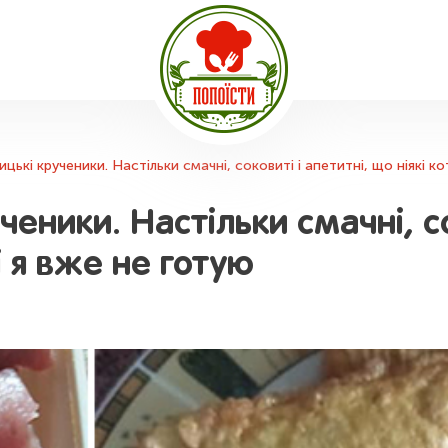
цькі крученики. Настільки смачні, соковиті і апетитні, що ніякі ко
ченики. Настільки смачні, со
ні я вже не готую