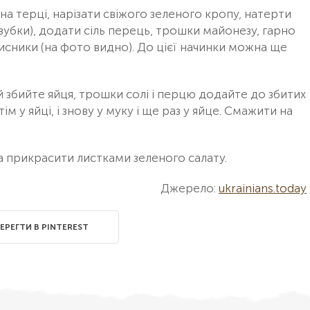
на терці, нарізати свіжого зеленого кропу, натерти
 зубки), додати сіль перець, трошки майонезу, гарно
лисники (на фото видно). До цієї начинки можна ще
ій збийте яйця, трошки солі і перцю додайте до збитих
м у яйці, і знову у муку і ще раз у яйце. Смажити на
а прикрасити листками зеленого салату.
Джерело:
ukrainians.today
ЕРЕГТИ В PINTEREST