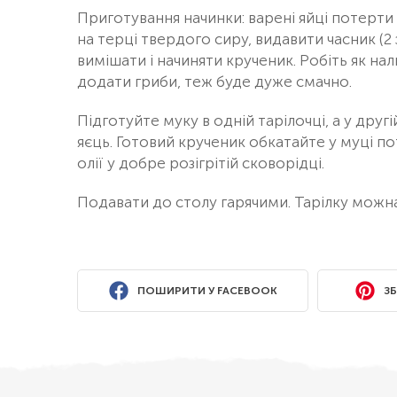
Приготування начинки: варені яйці потерти 
на терці твердого сиру, видавити часник (2
вимішати і начиняти крученик. Робіть як на
додати гриби, теж буде дуже смачно.
Підготуйте муку в одній тарілочці, а у друг
яєць. Готовий крученик обкатайте у муці поті
олії у добре розігрітій сковорідці.
Подавати до столу гарячими. Тарілку можн
ПОШИРИТИ У FACEBOOK
ЗБ