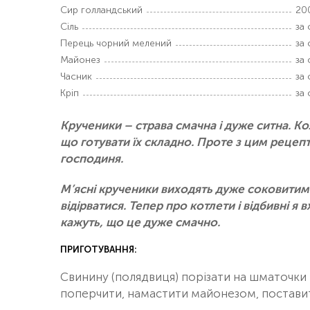
Сир голландський
20
Сіль
за
Перець чорний мелений
за
Майонез
за
Часник
за
Кріп
за
Крученики – страва смачна і дуже ситна. Ко
що готувати їх складно. Проте з цим рецеп
господиня.
М’ясні крученики виходять дуже соковитим
відірватися. Тепер про котлети і відбивні я 
кажуть, що це дуже смачно.
ПРИГОТУВАННЯ:
Свинину (полядвиця) порізати на шматочки 
поперчити, намастити майонезом, поставит