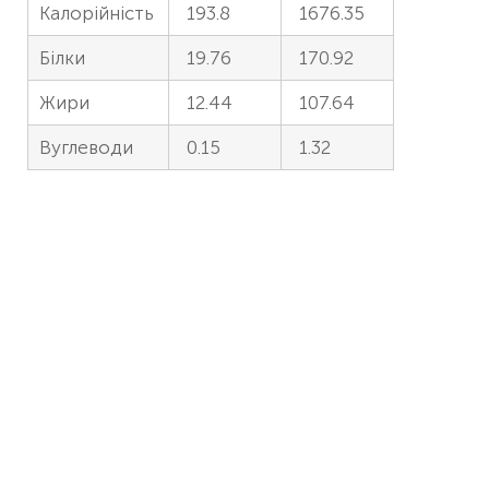
Калорійність
193.8
1676.35
Білки
19.76
170.92
Жири
12.44
107.64
Вуглеводи
0.15
1.32