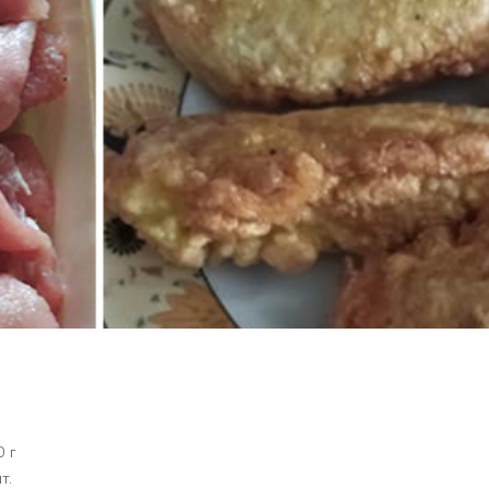
0 г
т.