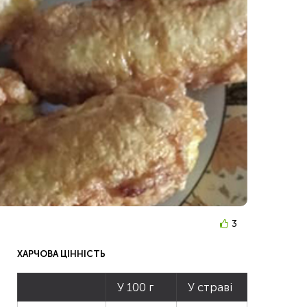
3
ХАРЧОВА ЦІННІСТЬ
У 100 г
У страві