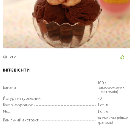
217
ІНГРЕДІЄНТИ
100 г
Банани
(заморожених
шматочків)
Йогурт натуральний
70 г
Какао-порошок
1 ст. л.
Мед
1 ст. л.
за смаком (кілька
Ванільний екстракт
крапель)