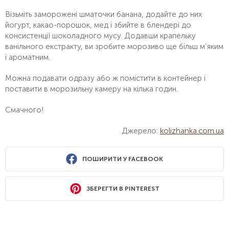
Візьміть заморожені шматочки банана, додайте до них
йогурт, какао-порошок, мед і збийте в блендері до
консистенції шоколадного мусу. Додавши крапельку
ванільного екстракту, ви зробите морозиво ще більш м’яким
і ароматним.
Можна подавати одразу або ж помістити в контейнер і
поставити в морозильну камеру на кілька годин.
Смачного!
Джерело:
kolizhanka.com.ua
ПОШИРИТИ У FACEBOOK
ЗБЕРЕГТИ В PINTEREST