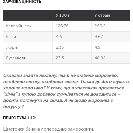
ХАРЧОВА ЦІННІСТЬ
У 100 г
У страві
Калорійність
126.76
266.2
Білки
4.6
9.67
Жири
2.33
4.9
Вуглеводи
23.3
48.92
Складно знайти людину, яка б не любила морозиво,
особливо влітку, особливо якісне. Тільки де його шукати,
хороше морозиво? У тому, що в упаковках продається
“хімія” з купою добавок сумніватися не доводиться –
досить поглянути на склад. А як щодо морозива з
йогурту ?
ПРИГОТУВАННЯ:
Шматочки банана попередньо заморозити.