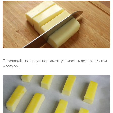
Перекладіть на аркуш пергаменту і змастіть десерт збитим
жовтком.