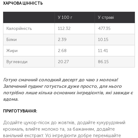
ХАРЧОВА ЦІННІСТЬ
У 100 г
У страві
Калорійність
112.32
477.35
Білки
2.39
10.15
Жири
2.68
11.41
Вуглеводи
20.27
86.15
Готую смачний солодкий десерт до чаю з молока!
Запечений пудинг готується дуже просто, для нього
потрібно лише кілька основних інгредієнтів, які завжди є
вдома.
ПРИГОТУВАННЯ:
Додайте цукор-пісок до жовтків, додайте кукурудзяний
крохмаль, влийте молоко та, за бажанням, додайте
ванільний екстракт. Усі інгредієнти добре перемішайте