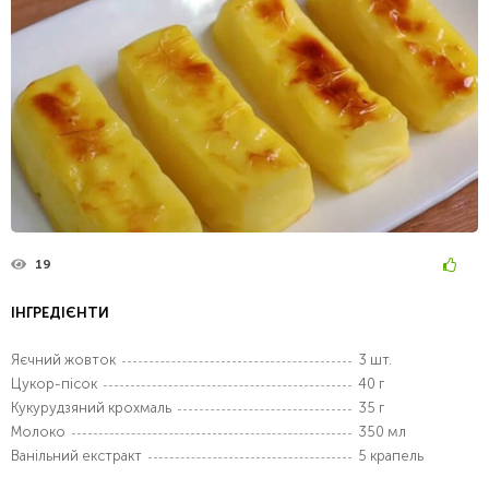
19
ІНГРЕДІЄНТИ
Яєчний жовток
3 шт.
Цукор-пісок
40 г
Кукурудзяний крохмаль
35 г
Молоко
350 мл
Ванільний екстракт
5 крапель