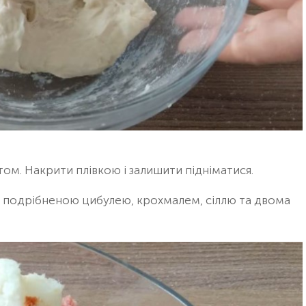
ом. Накрити плівкою і залишити підніматися.
з подрібненою цибулею, крохмалем, сіллю та двома