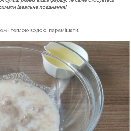
ж суміш різних видів фаршу. Те саме стосується
римати ідеальне поєднання!
ком і теплою водою, перемішати.