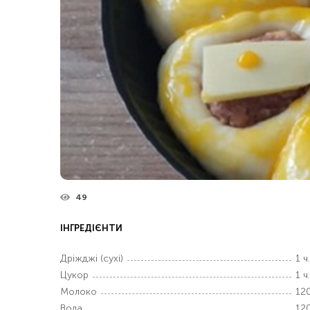
49
ІНГРЕДІЄНТИ
Дріжджі (сухі)
1 ч.
Цукор
1 ч.
Молоко
12
Вода
12