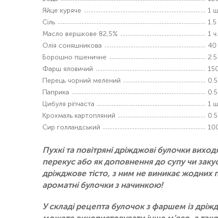
Яйце куряче
1 ш
Сіль
1.5 
Масло вершкове 82,5%
1 ч.
Олія соняшникова
40
Борошно пшеничне
2.5
Фарш яловичий
150
Перець чорний мелений
0.5
Паприка
0.5
Цибуля ріпчаста
1 ш
Крохмаль картопляний
0.5
Сир голландський
100
Пухкі та повітряні дріжджові булочки вихо
перекус або як доповнення до супу чи заку
дріжджове тісто, з ним не виникає жодних 
ароматні булочки з начинкою!
У складі рецепта булочок з фаршем із дріж