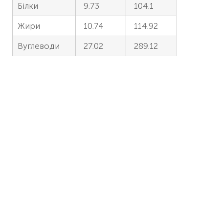
Білки
9.73
104.1
Жири
10.74
114.92
Вуглеводи
27.02
289.12