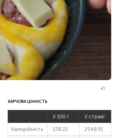
ХАРЧОВА ЦІННІСТЬ
У 100 г
У страві
Калорійність
238.22
2548.91