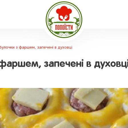
булочки з фаршем, запечені в духовці
фаршем, запечені в духовц