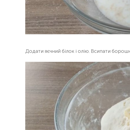
Додати яєчний білок і олію. Всипати борошно т