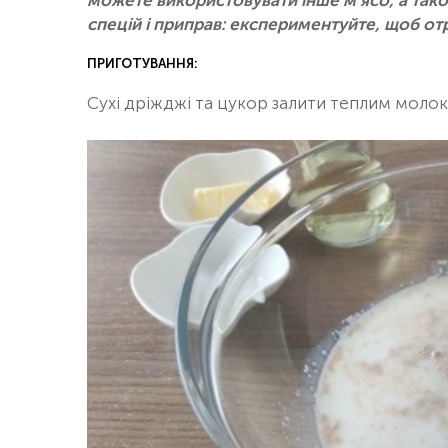
можете використовувати інше м’ясо, а тако
спецій і приправ: експериментуйте, щоб от
ПРИГОТУВАННЯ:
Сухі дріжджі та цукор залити теплим моло