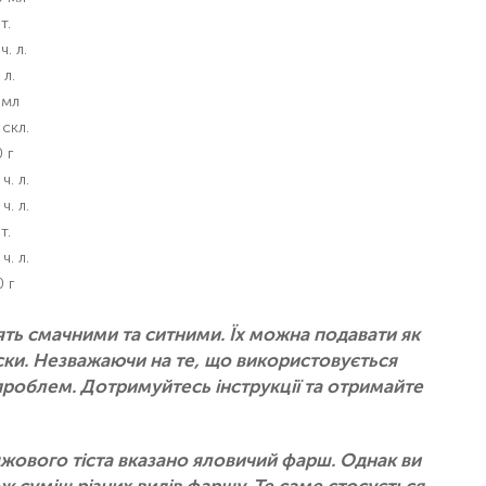
т.
ч. л.
 л.
 мл
 скл.
 г
 ч. л.
 ч. л.
т.
 ч. л.
 г
дять смачними та ситними. Їх можна подавати як
ски. Незважаючи на те, що використовується
проблем. Дотримуйтесь інструкції та отримайте
джового тіста вказано яловичий фарш. Однак ви