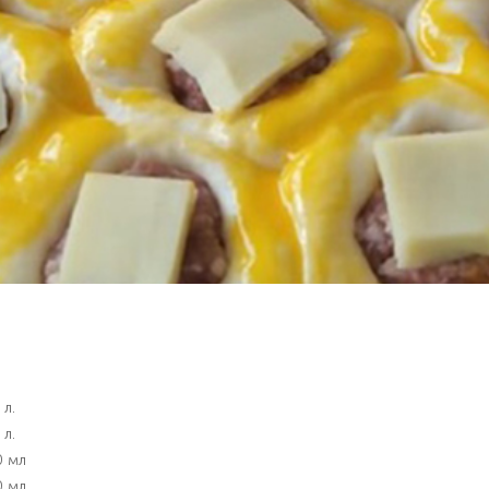
 л.
 л.
0 мл
0 мл