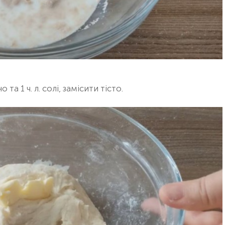
а 1 ч. л. солі, замісити тісто.