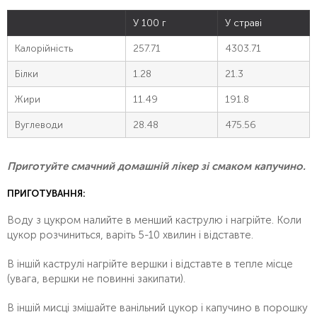
У 100 г
У страві
Калорійність
257.71
4303.71
Білки
1.28
21.3
Жири
11.49
191.8
Вуглеводи
28.48
475.56
Приготуйте смачний домашній лікер зі смаком капучино.
ПРИГОТУВАННЯ:
Воду з цукром налийте в менший каструлю і нагрійте. Коли
цукор розчиниться, варіть 5-10 хвилин і відставте.
В іншій каструлі нагрійте вершки і відставте в тепле місце
(увага, вершки не повинні закипати).
В іншій мисці змішайте ванільний цукор і капучино в порошку