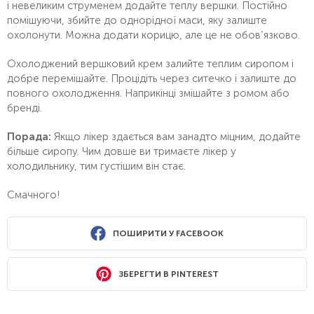
і невеликим струменем додайте теплу вершки. Постійно
помішуючи, збийте до однорідної маси, яку залиште
охолонути. Можна додати корицю, але це не обов’язково.
Охолоджений вершковий крем залийте теплим сиропом і
добре перемішайте. Процідіть через ситечко і залиште до
повного охолодження. Наприкінці змішайте з ромом або
бренді.
Порада:
Якщо лікер здається вам занадто міцним, додайте
більше сиропу. Чим довше ви тримаєте лікер у
холодильнику, тим густішим він стає.
Смачного!
ПОШИРИТИ У FACEBOOK
ЗБЕРЕГТИ В PINTEREST