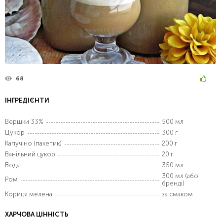
68
ІНГРЕДІЄНТИ
Вершки 33%
500 мл
Цукор
300 г
Капучіно (пакетик)
200 г
Ванільний цукор
20 г
Вода
350 мл
300 мл (або
Ром
бренді)
Кориця мелена
за смаком
ХАРЧОВА ЦІННІСТЬ