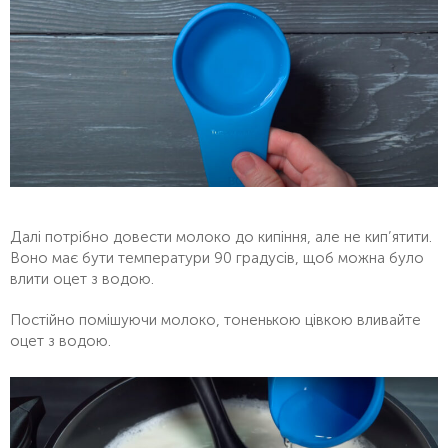
Далі потрібно довести молоко до кипіння, але не кип’ятити.
Воно має бути температури 90 градусів, щоб можна було
влити оцет з водою.
Постійно помішуючи молоко, тоненькою цівкою вливайте
оцет з водою.