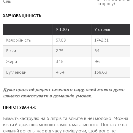
Сіль
сторону)
ХАРЧОВА ЦІННІСТЬ
У 100 г
У страві
Калорійність
57.09
1742.31
Білки
2.75
84
Жири
3.15
96
Вуглеводи
4.54
138.63
Дуже простий рецепт смачного сиру, який можна дуже
швидко приготувати в домашніх умовах.
ПРИГОТУВАННЯ:
Візьміть каструлю на 5 літрів та влийте в неї молоко. Можна
взяти й домашнє молоко замість магазинного. Поставте на
сильний вогонь, час від часу помішуючи, щоб воно не