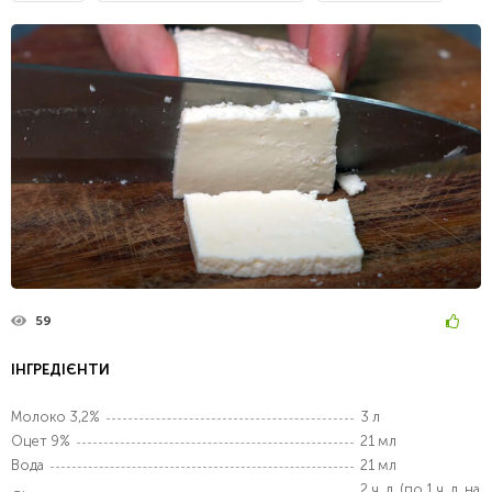
59
ІНГРЕДІЄНТИ
Молоко 3,2%
3 л
Оцет 9%
21 мл
Вода
21 мл
2 ч. л. (по 1 ч. л. на