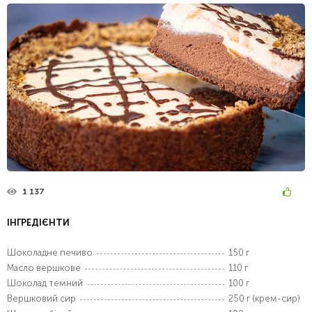
1 137
ІНГРЕДІЄНТИ
Шоколадне печиво
150 г
Масло вершкове
110 г
Шоколад темний
100 г
Вершковий сир
250 г (крем-сир)