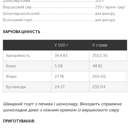
Шоколад білий
100 г
Вершковий сир
250 г (крем-сир)
Шоколад молочний
для декору
Волоський горіх
для декору
ХАРЧОВА ЦІННІСТЬ
У 100 г
У страві
Калорійність
364.83
3502.36
Білки
5.08
48.81
Жири
27.78
266.66
Вуглеводи
24.17
232.04
Швидкий торт з печива і шоколаду. Виходить справжнє
шоколадне диво з ніжним кремом із вершкового сиру.
ПРИГОТУВАННЯ: