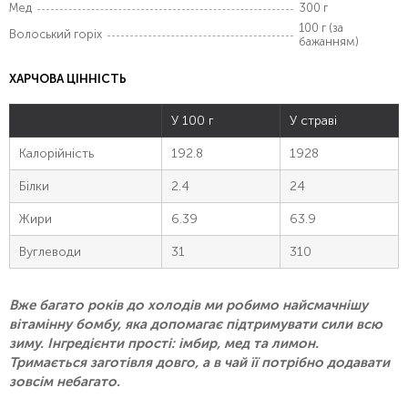
Мед
300 г
100 г (за
Волоський горіх
бажанням)
ХАРЧОВА ЦІННІСТЬ
У 100 г
У страві
Калорійність
192.8
1928
Білки
2.4
24
Жири
6.39
63.9
Вуглеводи
31
310
Вже багато років до холодів ми робимо найсмачнішу
вітамінну бомбу, яка допомагає підтримувати сили всю
зиму. Інгредієнти прості: імбир, мед та лимон.
Тримається заготівля довго, а в чай її потрібно додавати
зовсім небагато.