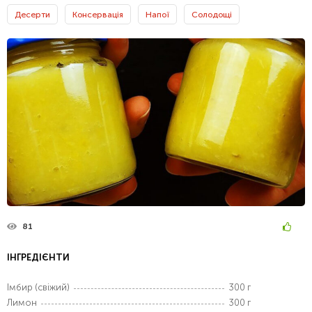
Десерти
Консервація
Напої
Солодощі
81
ІНГРЕДІЄНТИ
Імбир (свіжий)
300 г
Лимон
300 г