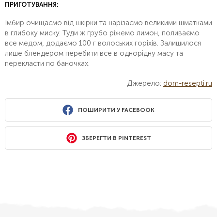
ПРИГОТУВАННЯ:
Імбир очищаємо від шкірки та нарізаємо великими шматками
в глибоку миску. Туди ж грубо ріжемо лимон, поливаємо
все медом, додаємо 100 г волоських горіхів. Залишилося
лише блендером перебити все в однорідну масу та
перекласти по баночках.
Джерело:
dom-resepti.ru
ПОШИРИТИ У FACEBOOK
ЗБЕРЕГТИ В PINTEREST