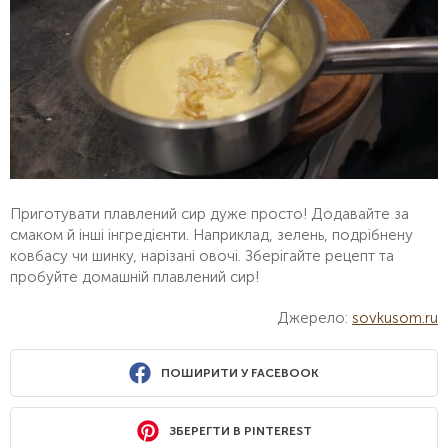
Приготувати плавлений сир дуже просто! Додавайте за
смаком й інші інгредієнти. Наприклад, зелень, подрібнену
ковбасу чи шинку, нарізані овочі. Зберігайте рецепт та
пробуйте домашній плавлений сир!
Джерело:
sovkusom.ru
ПОШИРИТИ У FACEBOOK
ЗБЕРЕГТИ В PINTEREST