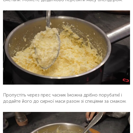
Пропустіть через прес часник (можна дрібно порубати) і
додайте його до сирної маси разом зі спеціями за смаком.