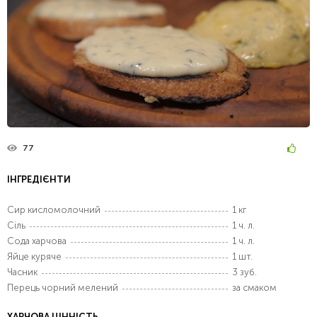
77
ІНГРЕДІЄНТИ
Сир кисломолочний
1 кг
Сіль
1 ч. л.
Сода харчова
1 ч. л.
Яйце куряче
1 шт.
Часник
3 зуб.
Перець чорний мелений
за смаком
ХАРЧОВА ЦІННІСТЬ