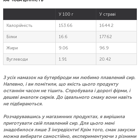
У 100 г
У страві
Калорійність
153.66
1644.2
Білки
16.6
177.62
Жири
9.06
96.9
Вуглеводи
1.91
20.42
З усіх намазок на бутерброди ми любимо плавлений сир.
Напевно, і ви помітили, що якість цього продукту
останнім часом не тішить. Спробувала і дорогі фірми, і
дешеві аналоги сирків. До ідеального смаку вони навіть
не підбираються.
Розчарувавшись у магазинних продуктах, я вирішила
приготувати свій плавлений сир. Для цього мені
знадобилося лише 3 інгредієнти! Крім того, смак закуски
можна вибирати самостійно, експериментуючи з різними