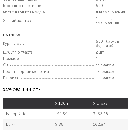
Борошно пшеничне
500 г
Масло вершкове 82,5%
для змащування
1 шт. (для
Яєчний жовток
змащування)
НАЧИНКА
500 г (можна
Куряче філе
будь-яке)
Цибуля ріпчаста
2 шт.
Помідор
1 шт.
Сіль
за смаком
Перець чорний мелений
за смаком
Паприка
за смаком
ХАРЧОВА ЦІННІСТЬ
У 100 г
У страві
Калорійність
191.54
3162.28
Білки
9.86
162.84