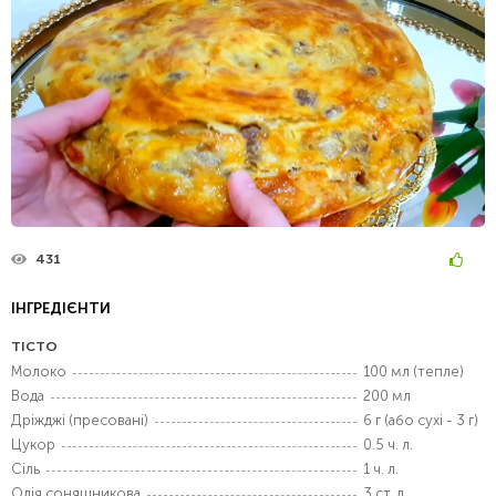
431
ІНГРЕДІЄНТИ
ТІСТО
Молоко
100 мл (тепле)
Вода
200 мл
Дріжджі (пресовані)
6 г (або сухі - 3 г)
Цукор
0.5 ч. л.
Сіль
1 ч. л.
Олія соняшникова
3 ст. л.