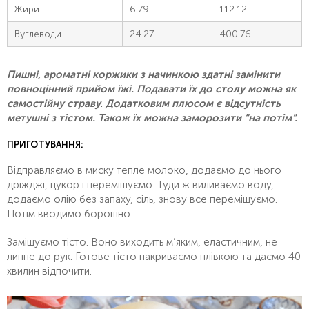
Жири
6.79
112.12
Вуглеводи
24.27
400.76
Пишні, ароматні коржики з начинкою здатні замінити
повноцінний прийом їжі. Подавати їх до столу можна як
самостійну страву. Додатковим плюсом є відсутність
метушні з тістом. Також їх можна заморозити “на потім”.
ПРИГОТУВАННЯ:
Відправляємо в миску тепле молоко, додаємо до нього
дріжджі, цукор і перемішуємо. Туди ж виливаємо воду,
додаємо олію без запаху, сіль, знову все перемішуємо.
Потім вводимо борошно.
Замішуємо тісто. Воно виходить м’яким, еластичним, не
липне до рук. Готове тісто накриваємо плівкою та даємо 40
хвилин відпочити.