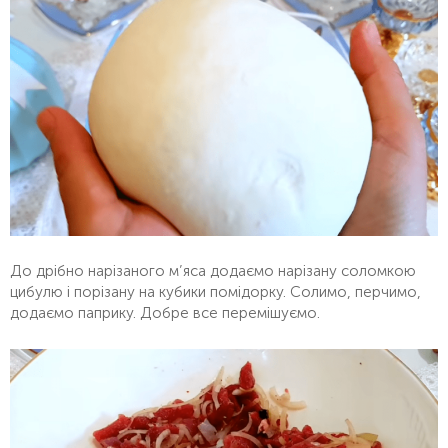
До дрібно нарізаного м’яса додаємо нарізану соломкою
цибулю і порізану на кубики помідорку. Солимо, перчимо,
додаємо паприку. Добре все перемішуємо.