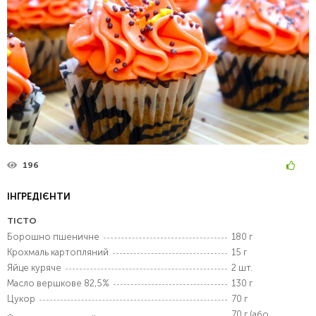
196
ІНГРЕДІЄНТИ
ТІСТО
Борошно пшеничне
180 г
Крохмаль картопляний
15 г
Яйце куряче
2 шт.
Масло вершкове 82,5%
130 г
Цукор
70 г
70 г (або