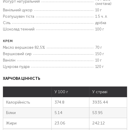
Йогурт натуральний
сметана)
Ванільний цукор
10 г
Розпушувач тіста
1.5 ч. л.
Сіль
дрібка
Шоколад темний
100 г
КРЕМ
Масло вершкове 82,5%
70 г
Вершковий сир
150 г
Ванілін
10 г
Цукрова пудра
120 г
ХАРЧОВА ЦІННІСТЬ
У 100 г
У страві
Калорійність
374.8
3935.44
Білки
5.14
53.95
Жири
23.06
242.12