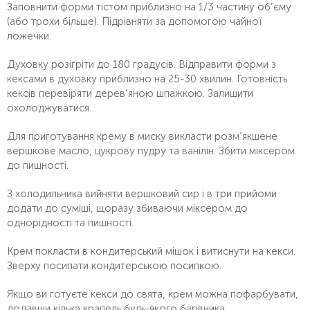
Заповнити форми тістом приблизно на 1/3 частину об’єму
(або трохи більше). Підрівняти за допомогою чайної
ложечки.
Духовку розігріти до 180 градусів. Відправити форми з
кексами в духовку приблизно на 25-30 хвилин. Готовність
кексів перевіряти дерев’яною шпажкою. Залишити
охолоджуватися.
Для приготування крему в миску викласти розм’якшене
вершкове масло, цукрову пудру та ванілін. Збити міксером
до пишності.
З холодильника вийняти вершковий сир і в три прийоми
додати до суміші, щоразу збиваючи міксером до
однорідності та пишності.
Крем покласти в кондитерський мішок і витиснути на кекси.
Зверху посипати кондитерською посипкою.
Якщо ви готуєте кекси до свята, крем можна пофарбувати,
додавши кілька крапель будь-якого барвника.