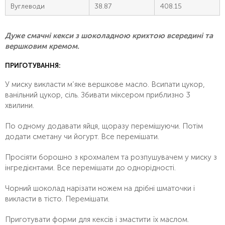
Вуглеводи
38.87
408.15
Дуже смачні кекси з шоколадною крихтою всередині та
вершковим кремом.
ПРИГОТУВАННЯ:
У миску викласти м’яке вершкове масло. Всипати цукор,
ванільний цукор, сіль. Збивати міксером приблизно 3
хвилини.
По одному додавати яйця, щоразу перемішуючи. Потім
додати сметану чи йогурт. Все перемішати.
Просіяти борошно з крохмалем та розпушувачем у миску з
інгредієнтами. Все перемішати до однорідності.
Чорний шоколад нарізати ножем на дрібні шматочки і
викласти в тісто. Перемішати.
Приготувати форми для кексів і змастити їх маслом.