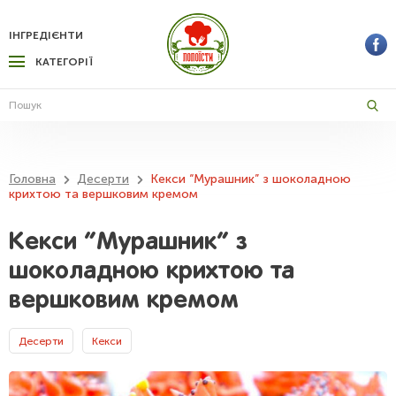
ІНГРЕДІЄНТИ
КАТЕГОРІЇ
Головна
Десерти
Кекси “Мурашник” з шоколадною
крихтою та вершковим кремом
Кекси “Мурашник” з
шоколадною крихтою та
вершковим кремом
Десерти
Кекси