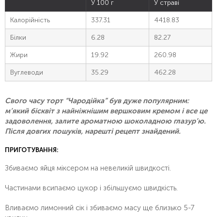
У 100 г
У страві
Калорійність
337.31
4418.83
Білки
6.28
82.27
Жири
19.92
260.98
Вуглеводи
35.29
462.28
Свого часу торт “Чародійка” був дуже популярним:
м’який бісквіт з найніжнішим вершковим кремом і все це
задоволення, залите ароматною шоколадною глазур’ю.
Після довгих пошуків, нарешті рецепт знайдений.
ПРИГОТУВАННЯ:
Збиваємо яйця міксером на невеликій швидкості.
Частинами всипаємо цукор і збільшуємо швидкість.
Вливаємо лимонний сік і збиваємо масу ще близько 5-7