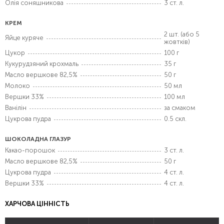
Олія соняшникова
3 ст. л.
КРЕМ
2 шт. (або 5
Яйце куряче
жовтків)
Цукор
100 г
Кукурудзяний крохмаль
35 г
Масло вершкове 82,5%
50 г
Молоко
50 мл
Вершки 33%
100 мл
Ванілін
за смаком
Цукрова пудра
0.5 скл.
ШОКОЛАДНА ГЛАЗУР
Какао-порошок
3 ст. л.
Масло вершкове 82,5%
50 г
Цукрова пудра
4 ст. л.
Вершки 33%
4 ст. л.
ХАРЧОВА ЦІННІСТЬ