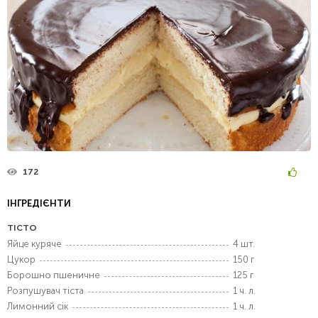
172
ІНГРЕДІЄНТИ
ТІСТО
Яйце куряче
4 шт.
Цукор
150 г
Борошно пшеничне
125 г
Розпушувач тіста
1 ч. л.
Лимонний сік
1 ч. л.