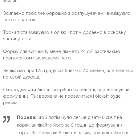
хвилин.
Всипаємо просіяне борошно з розпушувачем і вимішуємо
тісто лопаткою.
Трохи тіста змішуємо з олією і потім додаємо в основну
частину тіста.
Форму для випічки (у мене діаметр 24 см) застилаємо
пергаментом і виливаємо тісто.
Випікаємо при 175 градусах близько 30 хвилин, але дивіться
по своїй духовці.
Охолоджувати бісквіт потрібно на решітці, перевернувши
форму вниз. Так верхівка не провалиться і бісквіт буде
рівним.
Порада:
щоб потім було легше різати бісквіт на
коржі, випікайте його за 8 годин до формування
торта. Загорнувши бісквіт в плівку, покладіть його в