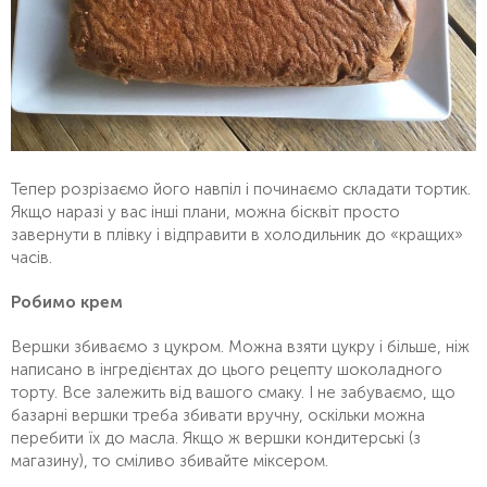
Тепер розрізаємо його навпіл і починаємо складати тортик.
Якщо наразі у вас інші плани, можна бісквіт просто
завернути в плівку і відправити в холодильник до «кращих»
часів.
Робимо крем
Вершки збиваємо з цукром. Можна взяти цукру і більше, ніж
написано в інгредієнтах до цього рецепту шоколадного
торту. Все залежить від вашого смаку. І не забуваємо, що
базарні вершки треба збивати вручну, оскільки можна
перебити їх до масла. Якщо ж вершки кондитерські (з
магазину), то сміливо збивайте міксером.