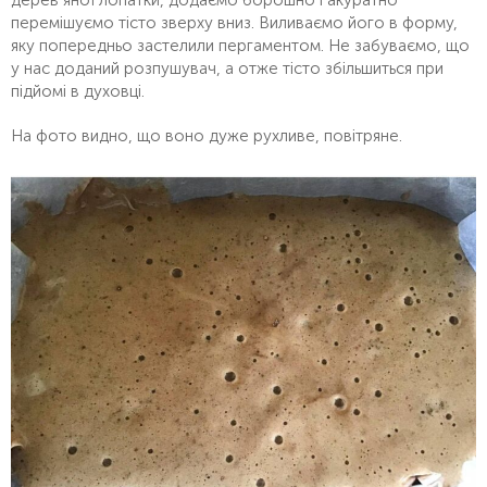
перемішуємо тісто зверху вниз. Виливаємо його в форму,
яку попередньо застелили пергаментом. Не забуваємо, що
у нас доданий розпушувач, а отже тісто збільшиться при
підйомі в духовці.
На фото видно, що воно дуже рухливе, повітряне.