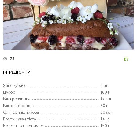
73
ІНГРЕДІЄНТИ
Яйце куряче
6 шт.
Цукор
180 г
Кава розчинна
1 ст. л.
Какао-порошок
60 г
Олія соняшникова
60 мл
Розпушувач тіста
1 ч. л.
Борошно пшеничне
150 г