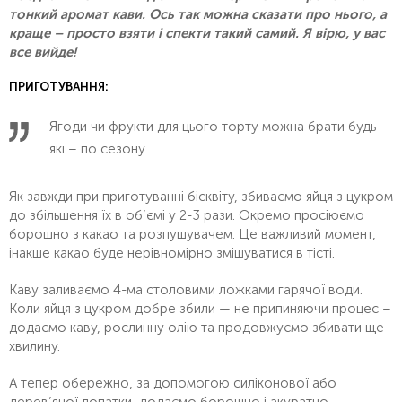
тонкий аромат кави. Ось так можна сказати про нього, а
краще – просто взяти і спекти такий самий. Я вірю, у вас
все вийде!
ПРИГОТУВАННЯ:
Ягоди чи фрукти для цього торту можна брати будь-
які – по сезону.
Як завжди при приготуванні бісквіту, збиваємо яйця з цукром
до збільшення їх в об’ємі у 2-3 рази. Окремо просіюємо
борошно з какао та розпушувачем. Це важливий момент,
інакше какао буде нерівномірно змішуватися в тісті.
Каву заливаємо 4-ма столовими ложками гарячої води.
Коли яйця з цукром добре збили — не припиняючи процес –
додаємо каву, рослинну олію та продовжуємо збивати ще
хвилину.
А тепер обережно, за допомогою силіконової або
дерев’яної лопатки, додаємо борошно і акуратно