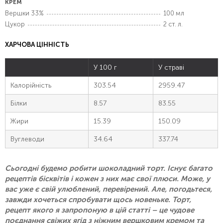
КРЕМ
Вершки 33%
100 мл
Цукор
2 ст. л.
ХАРЧОВА ЦІННІСТЬ
У 100 г
У страві
Калорійність
303.54
2959.47
Білки
8.57
83.55
Жири
15.39
150.09
Вуглеводи
34.64
337.74
Cьогодні будемо робити шоколадний торт. Існує багато
рецептів бісквітів і кожен з них має свої плюси. Може, у
вас уже є свій улюблений, перевірений. Але, погодьтеся,
завжди хочеться спробувати щось новеньке. Торт,
рецепт якого я запропоную в цій статті – це чудове
поєднання свіжих ягід з ніжним вершковим кремом та