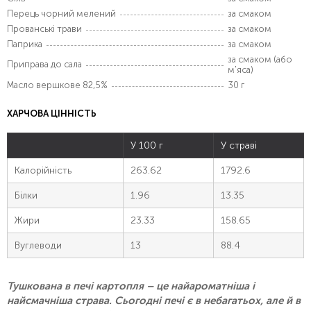
Перець чорний мелений
за смаком
Прованські трави
за смаком
Паприка
за смаком
за смаком (або
Приправа до сала
м'яса)
Масло вершкове 82,5%
30 г
ХАРЧОВА ЦІННІСТЬ
У 100 г
У страві
Калорійність
263.62
1792.6
Білки
1.96
13.35
Жири
23.33
158.65
Вуглеводи
13
88.4
Тушкована в печі картопля – це найароматніша і
найсмачніша страва. Сьогодні печі є в небагатьох, але й в