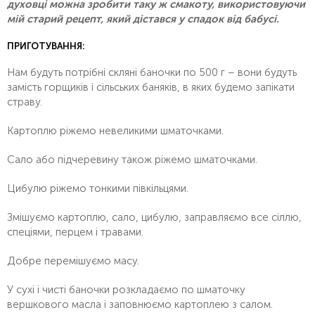
духовці можна зробити таку ж смакоту, використовуючи
мій старий рецепт, який дістався у спадок від бабусі.
ПРИГОТУВАННЯ:
Нам будуть потрібні скляні баночки по 500 г – вони будуть
замість горщиків і сільських баняків, в яких будемо запікати
страву.
Картоплю ріжемо невеликими шматочками.
Сало або підчеревину також ріжемо шматочками.
Цибулю ріжемо тонкими півкільцями.
Змішуємо картоплю, сало, цибулю, заправляємо все сіллю,
спеціями, перцем і травами.
Добре перемішуємо масу.
У сухі і чисті баночки розкладаємо по шматочку
вершкового масла і заповнюємо картоплею з салом.