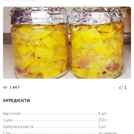
1
1 867
ІНГРЕДІЄНТИ
Картопля
4 шт.
Сало
150 г
Цибуля ріпчаста
1 шт.
Сіль
за смаком