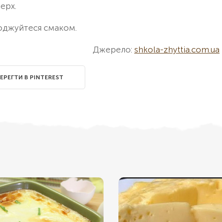
ерх.
лоджуйтеся смаком.
Джерело:
shkola-zhyttia.com.ua
ЕРЕГТИ В PINTEREST