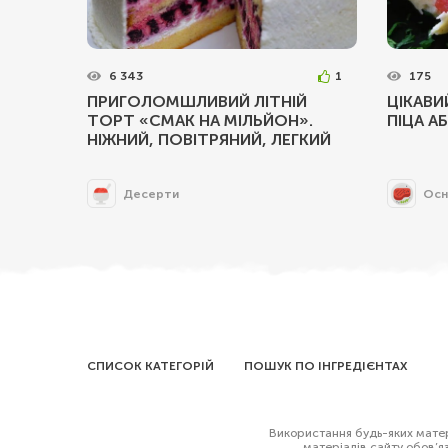
6 343
1
175
ПРИГОЛОМШЛИВИЙ ЛІТНІЙ
ЦІКАВИ
ТОРТ «СМАК НА МІЛЬЙОН».
ПІЦА А
НІЖНИЙ, ПОВІТРЯНИЙ, ЛЕГКИЙ
Десерти
Осн
СПИСОК КАТЕГОРІЙ
ПОШУК ПО ІНГРЕДІЄНТАХ
Використання будь-яких матері
матеріалів сайту обов’я