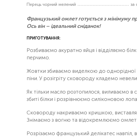
Перець чорний мелений
за
Французький омлет готується з мінімуму про
Ось він – ідеальний сніданок!
ПРИГОТУВАННЯ:
Розбиваємо акуратно яйця і відділяємо білки
перчимо.
Жовтки збиваємо виделкою до однорідної м
піни. У розігріту сковороду кладемо неве
Як тільки масло розтопилося, виливаємо в
збиті білки і розрівнюємо силіконовою лоп
Сковороду накриваємо кришкою, виставляє
Знімаємо з вогню та відокремлюємо омлет 
Розрізаємо французький делікатес навпіл,