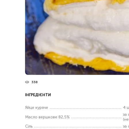
338
ІНГРЕДІЄНТИ
Яйце куряче
4 ш
за
Масло вершкове 82,5%
(н
Сіль
за