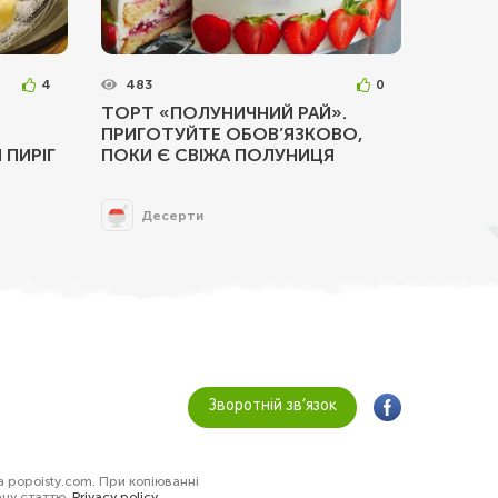
4
483
0
ТОРТ «ПОЛУНИЧНИЙ РАЙ».
ПРИГОТУЙТЕ ОБОВ’ЯЗКОВО,
 ПИРІГ
ПОКИ Є СВІЖА ПОЛУНИЦЯ
Десерти
Зворотній зв’язок
а popoisty.com. При копіюванні
ану статтю.
Privacy policy
.