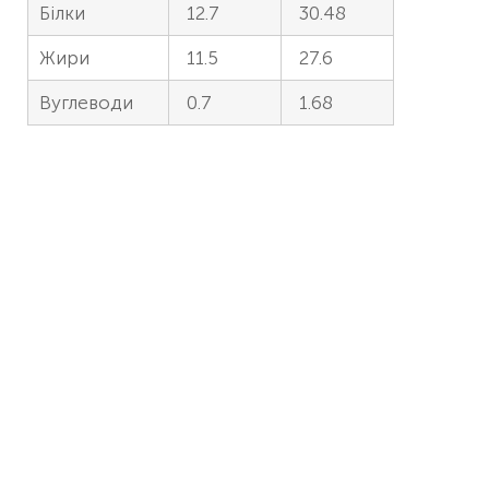
Білки
12.7
30.48
Жири
11.5
27.6
Вуглеводи
0.7
1.68