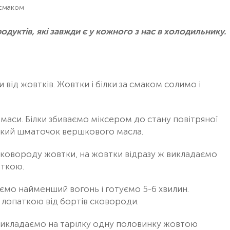
 смаком
дуктів, які завжди є у кожного з нас в холодильнику.
 від жовтків. Жовтки і білки за смаком солимо і
аси. Білки збиваємо міксером до стану повітряної
ликий шматочок вершкового масла.
 сковороду жовтки, на жовтки відразу ж викладаємо
аткою.
мо найменший вогонь і готуємо 5-6 хвилин.
лопаткою від бортів сковороди.
 викладаємо на тарілку одну половинку жовтою