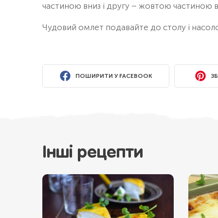
частиною вниз і другу – жовтою частиною в
Чудовий омлет подавайте до столу і насо
ПОШИРИТИ У FACEBOOK
ЗБ
Інші рецепти