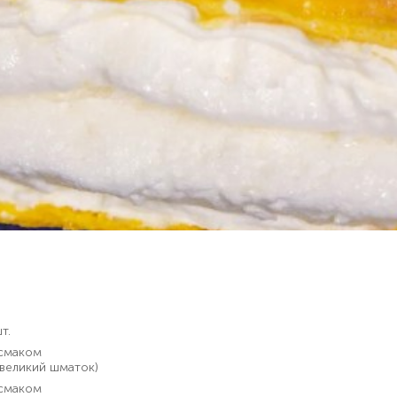
т.
 смаком
евеликий шматок)
 смаком