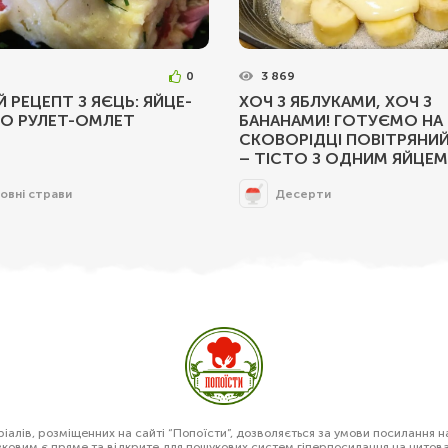
0
3 869
Й РЕЦЕПТ З ЯЄЦЬ: ЯЙЦЕ-
ХОЧ З ЯБЛУКАМИ, ХОЧ З
БО РУЛЕТ-ОМЛЕТ
БАНАНАМИ! ГОТУЄМО НА
СКОВОРІДЦІ ПОВІТРЯНИЙ
– ТІСТО З ОДНИМ ЯЙЦЕМ
овні страви
Десерти
алів, розміщенних на сайті “Попоїсти”, дозволяється за умови посилання н
зковим є пряме та відкрите для пошукових систем гіперпосилання на цитов