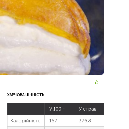
ХАРЧОВА ЦІННІСТЬ
У 100 г
У страві
Калорійність
157
376.8