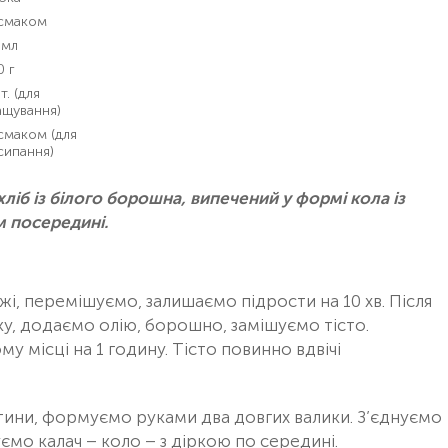
 смаком
 мл
0 г
т. (для
ащування)
смаком (для
сипання)
ліб із білого борошна, випечений у формі кола із
м посередині.
жі, перемішуємо, залишаємо підрости на 10 хв. Після
у, додаємо олію, борошно, замішуємо тісто.
 місці на 1 годину. Тісто повинно вдвічі
астини, формуємо руками два довгих валики. З’єднуємо
уємо калач – коло – з діркою по середині.