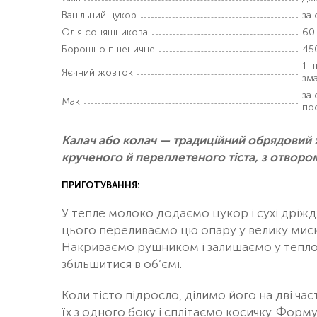
Ванільний цукор
за
Олія соняшникова
60
Борошно пшеничне
45
1 ш
Яєчний жовток
зм
за 
Мак
по
Калач або колач — традиційний обрядовий х
крученого й переплетеного тіста, з отворо
ПРИГОТУВАННЯ:
У тепле молоко додаємо цукор і сухі дріжд
цього переливаємо цю опару у велику миск
Накриваємо рушником і залишаємо у теплому
збільшитися в об’ємі.
Коли тісто підросло, ділимо його на дві ч
їх з одного боку і сплітаємо косичку. Форм