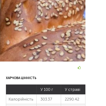
ХАРЧОВА ЦІННІСТЬ
У 100 г
У страві
Калорійність
303.37
2290.42