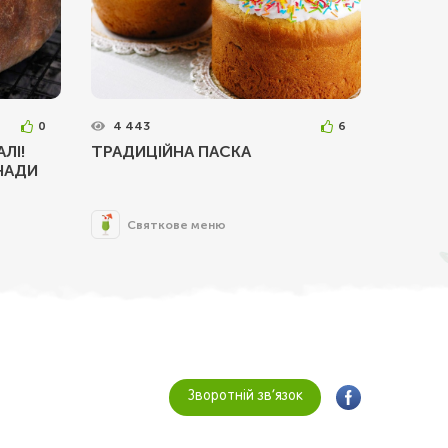
0
4 443
6
ЛІ!
ТРАДИЦІЙНА ПАСКА
НАДИ
Святкове меню
Зворотній зв’язок