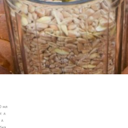
0 мл
т. л.
 л.
бка