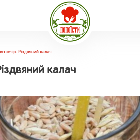
ятвечір. Різдвяний калач
Різдвяний калач