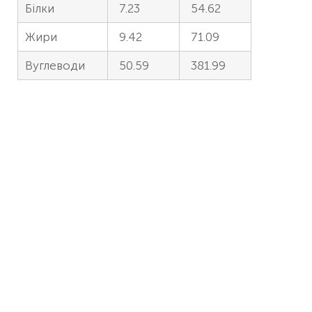
Білки
7.23
54.62
Жири
9.42
71.09
Вуглеводи
50.59
381.99