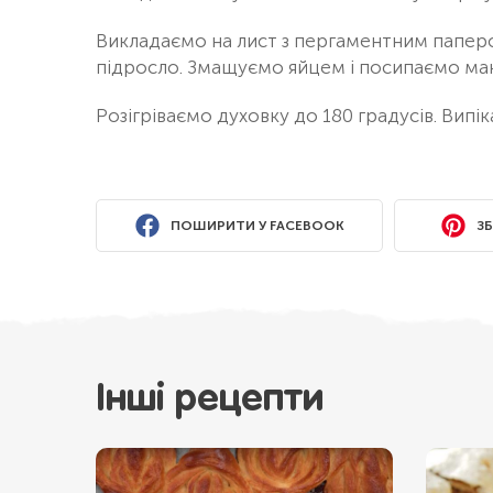
Викладаємо на лист з пергаментним папером
підросло. Змащуємо яйцем і посипаємо ма
Розігріваємо духовку до 180 градусів. Випік
ПОШИРИТИ У FACEBOOK
ЗБ
Інші рецепти