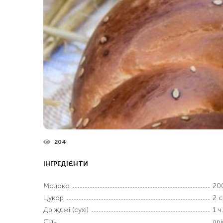
204
ІНГРЕДІЄНТИ
Молоко
20
Цукор
2 с
Дріжджі (сухі)
1 ч.
Сіль
дрі