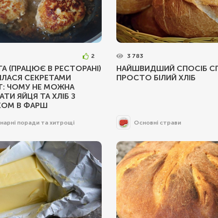
2
3 783
А (ПРАЦЮЄ В РЕСТОРАНІ)
НАЙШВИДШИЙ СПОСІБ С
ИЛАСЯ СЕКРЕТАМИ
ПРОСТО БІЛИЙ ХЛІБ
Т: ЧОМУ НЕ МОЖНА
ТИ ЯЙЦЯ ТА ХЛІБ З
ОМ В ФАРШ
інарні поради та хитрощі
Основні страви