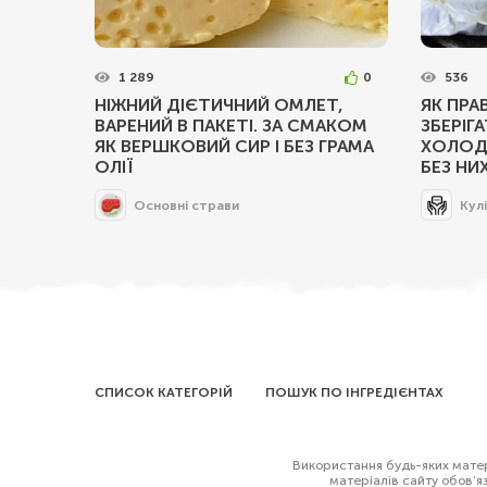
1 289
0
536
НІЖНИЙ ДІЄТИЧНИЙ ОМЛЕТ,
ЯК ПРА
ВАРЕНИЙ В ПАКЕТІ. ЗА СМАКОМ
ЗБЕРІГ
ЯК ВЕРШКОВИЙ СИР І БЕЗ ГРАМА
ХОЛОД
ОЛІЇ
БЕЗ НИ
Основні страви
Кул
СПИСОК КАТЕГОРІЙ
ПОШУК ПО ІНГРЕДІЄНТАХ
Використання будь-яких матері
матеріалів сайту обов’я