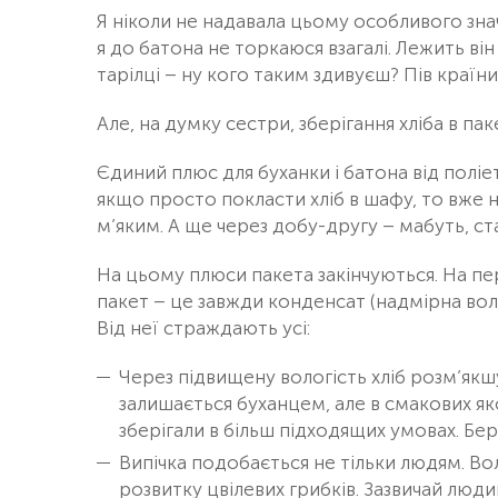
Я ніколи не надавала цьому особливого значен
я до батона не торкаюся взагалі. Лежить він
тарілці – ну кого таким здивуєш? Пів країни
Але, на думку сестри, зберігання хліба в па
Єдиний плюс для буханки і батона від поліе
якщо просто покласти хліб в шафу, то вже 
м’яким. А ще через добу-другу – мабуть, стан
На цьому плюси пакета закінчуються. На п
пакет – це завжди конденсат (надмірна воло
Від неї страждають усі:
Через підвищену вологість хліб розм’якшу
залишається буханцем, але в смакових як
зберігали в більш підходящих умовах. Бер
Випічка подобається не тільки людям. Во
розвитку цвілевих грибків. Зазвичай людин