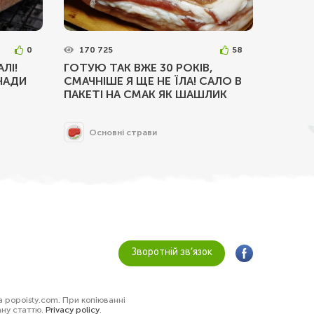
0
170 725
58
ЛІ!
ГОТУЮ ТАК ВЖЕ 30 РОКІВ,
НАДИ
СМАЧНІШЕ Я ЩЕ НЕ ЇЛА! САЛО В
ПАКЕТІ НА СМАК ЯК ШАШЛИК
Основні страви
Зворотній зв’язок
а popoisty.com. При копіюванні
ану статтю.
Privacy policy
.