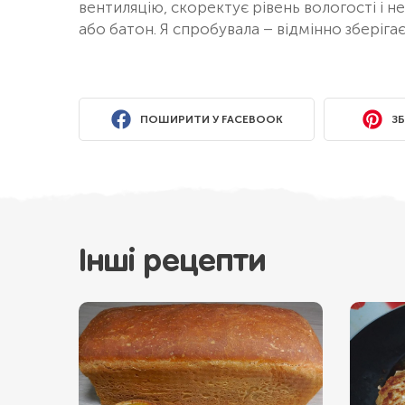
вентиляцію, скоректує рівень вологості і не
або батон. Я спробувала – відмінно зберіга
ПОШИРИТИ У FACEBOOK
ЗБ
Інші рецепти