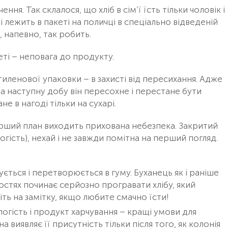
ня. Так склалося, що хліб в сім’ї їсть тільки чоловік і
 і лежить в пакеті на поличці в спеціально відведеній
, напевно, так робить.
кеті – неповага до продукту.
тиленової упаковки – в захисті від пересихання. Адже
на наступну добу він пересохне і перестане бути
е в нагоді тільки на сухарі.
ерший план виходить прихована небезпека. Закритий
гість), нехай і не завжди помітна на перший погляд.
ється і перетворюється в гуму. Буханець як і раніше
остях починає серйозно програвати хлібу, який
іть на замітку, якщо любите смачно їсти!
логість і продукт харчування – кращі умови для
а виявляє її присутність тільки після того, як колонія