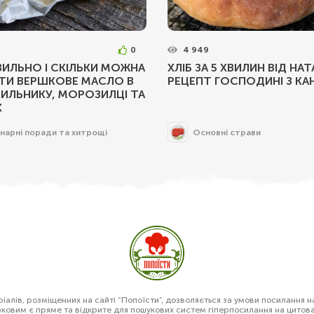
0
4 949
ВИЛЬНО І СКІЛЬКИ МОЖНА
ХЛІБ ЗА 5 ХВИЛИН ВІД НАТА
АТИ ВЕРШКОВЕ МАСЛО В
РЕЦЕПТ ГОСПОДИНІ З КА
ИЛЬНИКУ, МОРОЗИЛЦІ ТА
Х
інарні поради та хитрощі
Основні страви
алів, розміщенних на сайті “Попоїсти”, дозволяється за умови посилання н
зковим є пряме та відкрите для пошукових систем гіперпосилання на цитов