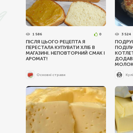
1 586
0
3 524
ПІСЛЯ ЦЬОГО РЕЦЕПТА Я
ПОДРУГ
ПЕРЕСТАЛА КУПУВАТИ ХЛІБ В
ПОДІЛ
МАГАЗИНІ. НЕПОВТОРНИЙ СМАК І
КОТЛЕ
АРОМАТ!
ДОДАВА
МОЛОК
Основні страви
Кул