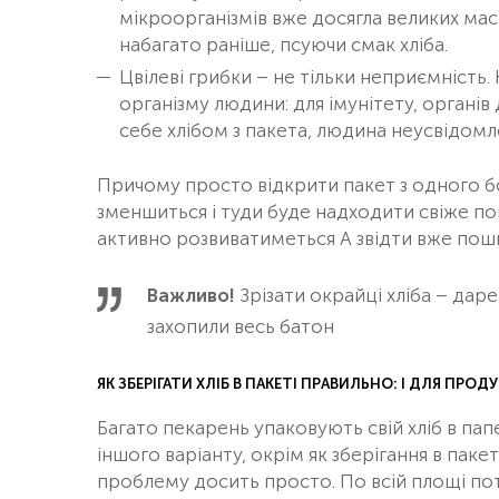
мікроорганізмів вже досягла великих мас
набагато раніше, псуючи смак хліба.
Цвілеві грибки – не тільки неприємність. 
організму людини: для імунітету, органі
себе хлібом з пакета, людина неусвідомл
Причому просто відкрити пакет з одного бо
зменшиться і туди буде надходити свіже пові
активно розвиватиметься А звідти вже пош
Важливо!
Зрізати окрайці хліба – дар
захопили весь батон
ЯК ЗБЕРІГАТИ ХЛІБ В ПАКЕТІ ПРАВИЛЬНО: І ДЛЯ ПРО
Багато пекарень упаковують свій хліб в пап
іншого варіанту, окрім як зберігання в пак
проблему досить просто. По всій площі по