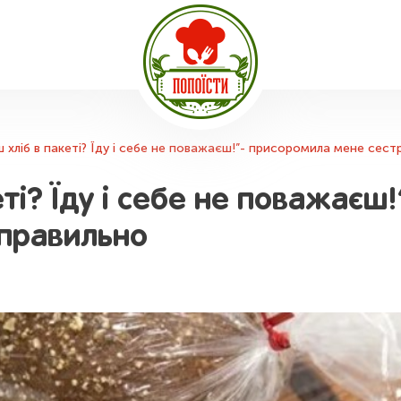
ш хліб в пакеті? Їду і себе не поважаєш!”- присоромила мене сестр
еті? Їду і себе не поважає
к правильно