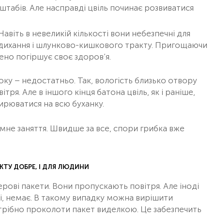
штабів. Але насправді цвіль починає розвиватися
Навіть в невеликій кількості вони небезпечні для
в дихання і шлунково-кишкового тракту. Пригощаючи
ено погіршує своє здоров’я.
ку – недостатньо. Так, вологість близько отвору
тря. Але в іншого кінця батона цвіль, як і раніше,
ирюватися на всю буханку.
емне заняття. Швидше за все, спори грибка вже
ДУКТУ ДОБРЕ, І ДЛЯ ЛЮДИНИ
ерові пакети. Вони пропускають повітря. Але іноді
еті, немає. В такому випадку можна вирішити
трібно проколоти пакет виделкою. Це забезпечить