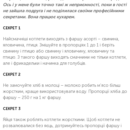
Ось і у мене були точно такі ж неприємності, поки в гості
не зайшла подруга і не поділилася своїми професійними
секретами. Вона працює кухарем.
СЕКРЕТ 1
Найсмачніші котлети виходять з фаршу асорті – свинина,
яловичина, птиця. Змішуйте в пропорціях 1 до 1 і беріть
свинину і птицю або свинину і яловичину, яловичину та
птицю. З такого фаршу виходять смачними не тільки котлети,
але і фрикадельки і начинка для голубців.
СЕКРЕТ 2
Не замочуйте хліб в молоці – молоко робить м’ясо більш
жорстким, краще використовувати воду. Пропорції хліба до
фаршу – 250 г на 1 кг фаршу.
СЕКРЕТ 3
Яйця також роблять котлети жорсткими. Щоб котлети не
розвалювалися без яєць, дотримуйтесь пропорції фаршу і