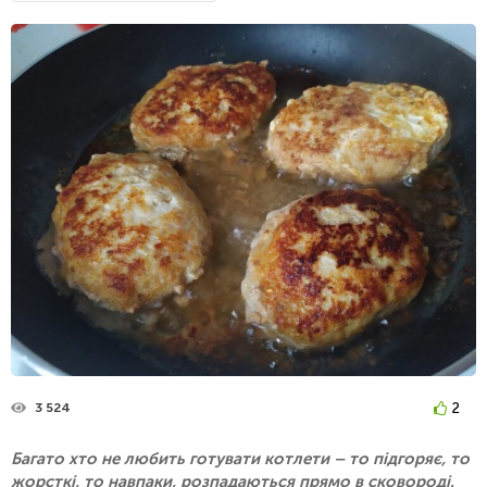
2
3 524
Багато хто не любить готувати котлети – то підгоряє, то
жорсткі, то навпаки, розпадаються прямо в сковороді.