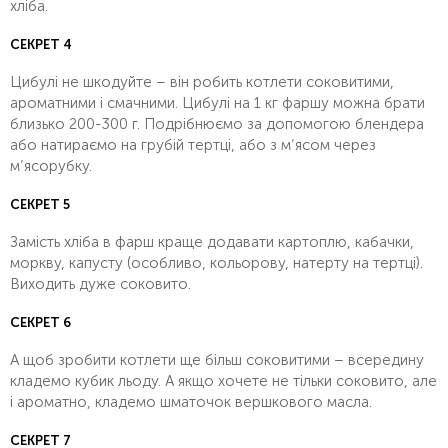
хліба.
СЕКРЕТ 4
Цибулі не шкодуйте – він робить котлети соковитими,
ароматними і смачними. Цибулі на 1 кг фаршу можна брати
близько 200-300 г. Подрібнюємо за допомогою блендера
або натираємо на грубій тертці, або з м’ясом через
м’ясорубку.
СЕКРЕТ 5
Замість хліба в фарш краще додавати картоплю, кабачки,
моркву, капусту (особливо, кольорову, натерту на тертці).
Виходить дуже соковито.
СЕКРЕТ 6
А щоб зробити котлети ще більш соковитими – всередину
кладемо кубик льоду. А якщо хочете не тільки соковито, але
і ароматно, кладемо шматочок вершкового масла.
СЕКРЕТ 7