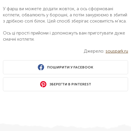
У фарш ви можете додати жовток, а ось сформовані
котлети, обвалюють у борошні, а потім занурюємо в збитий
з дрібкою солі білок. Цей спосіб зберігає соковитість м’яса.
Ось ці прості прийоми і допоможуть вам приготувати дуже
смачні котлети.
Джерело:
souspark.ru
ПОШИРИТИ У FACEBOOK
ЗБЕРЕГТИ В PINTEREST