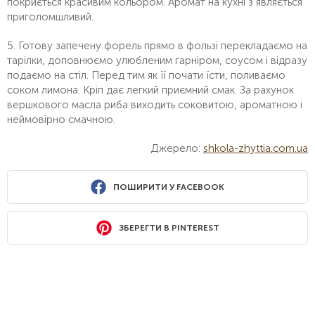
покриється красивим кольором. Аромат на кухні з’являється
приголомшливий.
5. Готову запечену форель прямо в фользі перекладаємо на
тарілки, доповнюємо улюбленим гарніром, соусом і відразу
подаємо на стіл. Перед тим як її почати їсти, поливаємо
соком лимона. Кріп дає легкий приємний смак. За рахунок
вершкового масла риба виходить соковитою, ароматною і
неймовірно смачною.
Джерело:
shkola-zhyttia.com.ua
ПОШИРИТИ У FACEBOOK
ЗБЕРЕГТИ В PINTEREST