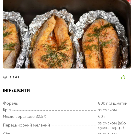
1 141
ІНГРЕДІЄНТИ
Форель
800 г (3 шматки)
Кріп
за смаком
Масло вершкове 82,5%
60 г
за смаком (або
Перець чорний мелений
суміш перців)