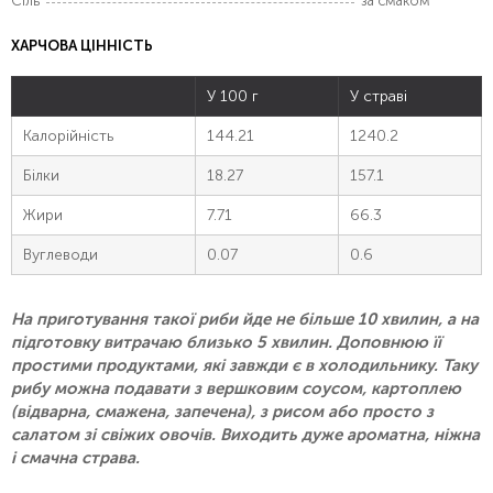
Сіль
за смаком
ХАРЧОВА ЦІННІСТЬ
У 100 г
У страві
Калорійність
144.21
1240.2
Білки
18.27
157.1
Жири
7.71
66.3
Вуглеводи
0.07
0.6
На приготування такої риби йде не більше 10 хвилин, а на
підготовку витрачаю близько 5 хвилин. Доповнюю її
простими продуктами, які завжди є в холодильнику. Таку
рибу можна подавати з вершковим соусом, картоплею
(відварна, смажена, запечена), з рисом або просто з
салатом зі свіжих овочів. Виходить дуже ароматна, ніжна
і смачна страва.