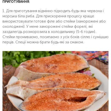
ПРИГОТУВАННЯ:
1. Для приготування відмінно підходить будь-яка червона і
морська біла риба. Для прискорення процесу краще
використовувати готове філе або стейки (заморожені або
охолоджені). У мене заморожені стейки форелі, які
заздалегідь розморозила в холодильнику (5-6 годин).
Стейки промиваємо, посипаємо з усіх боків сіллю і сумішшю
перців. Спеції можна брати будь-які за смаком.