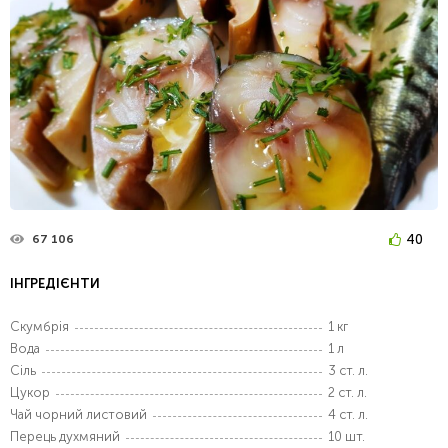
40
67 106
ІНГРЕДІЄНТИ
Скумбрія
1 кг
Вода
1 л
Сіль
3 ст. л.
Цукор
2 ст. л.
Чай чорний листовий
4 ст. л.
Перець духмяний
10 шт.