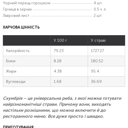
Чорний перець горошком
4 шт.
Гірчиця в зернах
0.5 ч. л.
Лавровий лист
2 шт.
ХАРЧОВА ЦІННІСТЬ
У 100 г
У страві
Калорійність
79.23
1727.27
Білки
8.28
180.52
Жири
4.38
95.4
Вуглеводи
1.68
36.69
Скумбрія – це універсальна риба, з якої можна готувати
найрізноманітніші страви. Причому вони, виходять
настільки розкішними, що можна включити й до
ресторанного меню. Все дуже просто і швидко.
ПРИГОТУВАННЯ: