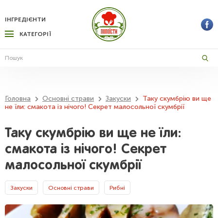
ІНГРЕДІЄНТИ
КАТЕГОРІЇ
Головна
Основні страви
Закуски
Таку скумбрію ви ще
не їли: смакота із нічого! Секрет малосольної скумбрії
Таку скумбрію ви ще не їли:
смакота із нічого! Секрет
малосольної скумбрії
Закуски
Основні страви
Рибні