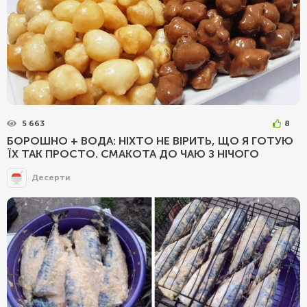
5 663
8
БОРОШНО + ВОДА: НІХТО НЕ ВІРИТЬ, ЩО Я ГОТУЮ
ЇХ ТАК ПРОСТО. СМАКОТА ДО ЧАЮ З НІЧОГО
Десерти